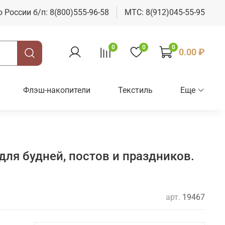
о России б/п: 8(800)555-96-58
МТС: 8(912)045-55-95
0
0
0
0.00 ₽
Флэш-накопители
Текстиль
Еще
для будней, постов и праздников.
арт.
19467