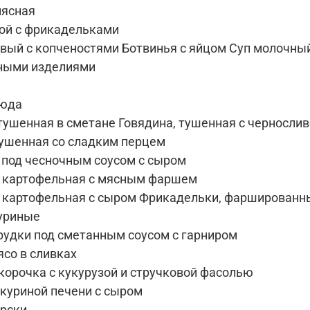
ясная
ой с фрикадельками
овый с копченостями Ботвинья с яйцом Суп молочны
ными изделиями
люда
 тушенная в сметане Говядина, тушенная с черносли
тушенная со сладким перцем
под чесночным соусом с сыром
 картофельная с мясным фаршем
 картофельная с сыром Фрикадельки, фаршированн
уриные
рудки под сметанным соусом с гарниром
ясо в сливках
корочка с кукурузой и стручковой фасолью
 куриной печени с сыром
урски