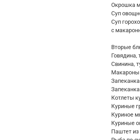
Окрошка м
Суп овощн
Суп горох
с макарон
Вторые б
Говядина,
Свинина, 
Макароны 
Запеканка
Запеканка
Котлеты к
Куриные г
Куриное м
Куриные о
Паштет из
Рыба по-с