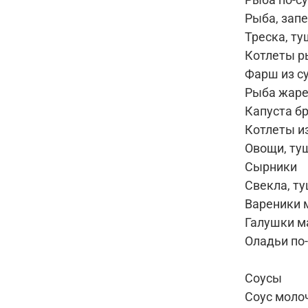
Рыба, зап
Треска, т
Котлеты р
Фарш из с
Рыба жаре
Капуста б
Котлеты и
Овощи, ту
Сырники
Свекла, т
Вареники 
Галушки м
Оладьи по
Соусы
Соус моло