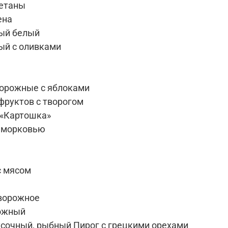
метаны
ена
ый белый
ый с оливками
орожные с яблоками
фруктов с творогом
«Картошка»
 морковью
с мясом
ворожное
ожный
усочный, рыбный Пирог с грецкими орехами