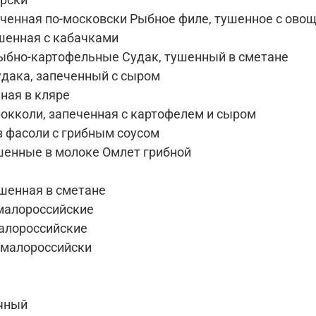
еченная по-московски Рыбное филе, тушенное с ово
ушенная с кабачками
ыбно-картофельные Судак, тушенный в сметане
удака, запеченный с сыром
ная в кляре
рокколи, запеченная с картофелем и сыром
з фасоли с грибным соусом
шенные в молоке Омлет грибной
ушенная в сметане
малороссийские
алороссийские
-малороссийски
чный