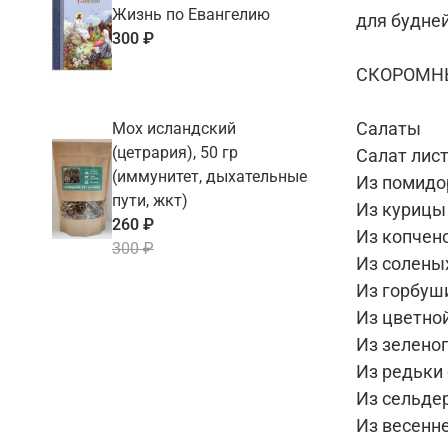
Жизнь по Евангелию
для будней
300 ₽
СКОРОМН
Салаты
Мох исландский
(цетрария), 50 гр
Салат лис
(иммунитет, дыхательные
Из помидо
пути, жкт)
Из курицы
260 ₽
Из копчен
300 ₽
Из солены
Из горбуш
Из цветно
Из зелено
Из редьки
Из сельде
Из весенн