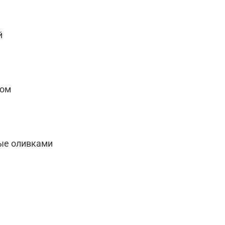
й
вом
ые оливками