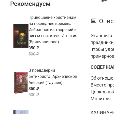
Рекомендуем
Приношение христианам
Опис
на последние времена.
Избранное из творений и
Эта книга
писем святителя Игнатия
(Брянчанинова)
праздники
350 ₽
чтобы удо
500 ₽
примерное
СОДЕРЖА
В преддверии
антихриста. Архиепископ
Об отноше
Аверкий (Таушев)
Вместо пр
350 ₽
Церковный
500 ₽
Молитвы
КУЛИНАР