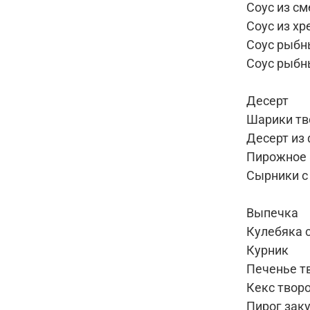
Соус из с
Соус из хр
Соус рыбн
Соус рыбн
Десерт
Шарики тв
Десерт из 
Пирожное 
Сырники с
Выпечка
Кулебяка 
Курник
Печенье т
Кекс твор
Пирог зак