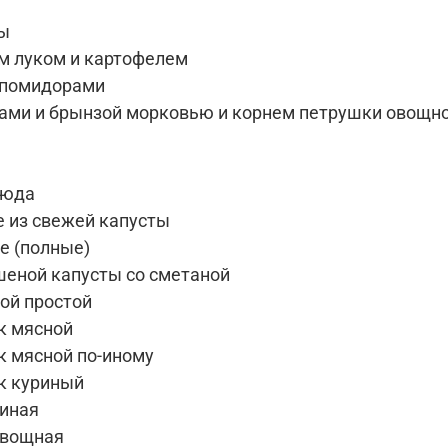
ы
м луком и картофелем
 помидорами
ами и брынзой морковью и корнем петрушки овощн
люда
 из свежей капусты
е (полные)
шеной капусты со сметаной
ой простой
к мясной
к мясной по-иному
к куриный
иная
овощная