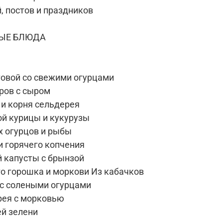
, постов и праздников
ЫЕ БЛЮДА
товой со свежими огурцами
ров с сыром
 и корня сельдерея
ой курицы и кукурузы
х огурцов и рыбы
и горячего копчения
й капусты с брынзой
го горошка и моркови Из кабачков
 с солеными огурцами
рея с морковью
ей зелени