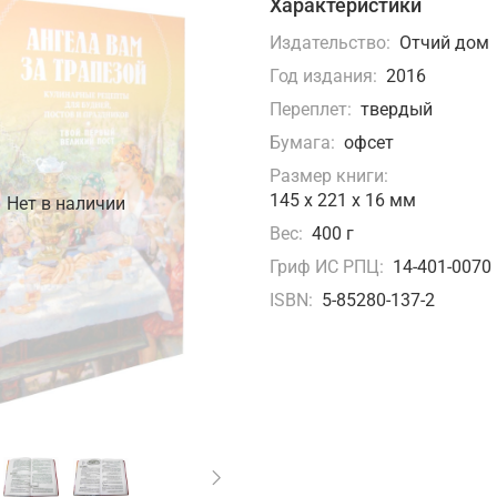
Характеристики
Издательство:
Отчий дом
Год издания:
2016
Переплет:
твердый
Бумага:
офсет
Размер книги:
145 х 221 х 16 мм
Нет в наличии
Вес:
400 г
Гриф ИС РПЦ:
14-401-0070
ISBN:
5-85280-137-2