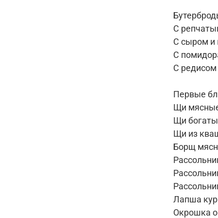
Бутерброд
С репчаты
С сыром и
С помидор
С редисом
Первые б
Щи мясные
Щи богаты
Щи из ква
Борщ мясн
Рассольни
Рассольни
Рассольни
Лапша кур
Окрошка 