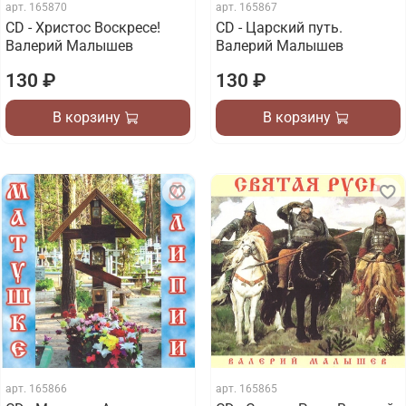
арт.
165870
арт.
165867
CD - Христос Воскресе!
CD - Царский путь.
Валерий Малышев
Валерий Малышев
130 ₽
130 ₽
В корзину
В корзину
арт.
165866
арт.
165865