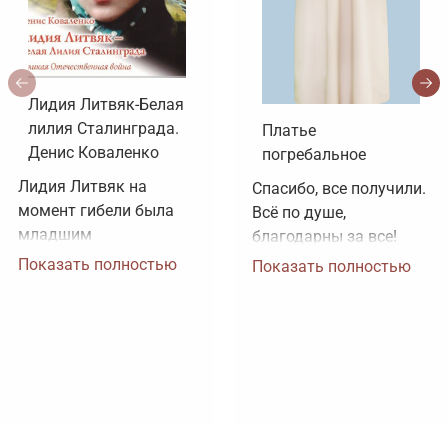
Лидия Литвяк-Белая
лилия Сталинграда.
Платье
Денис Коваленко
погребальное
Лидия Литвяк на 
Спасибо, все получили. 
момент гибели была 
Всё по душе, 
младшим 
благодарны за все!
лейтенантом. 
Показать полностью
Показать полностью
Воинское звание 
лейтенанта и звание 
Героя Советского 
Союза ей было 
присвоено посмертно. 
Зачем рисовать 
картинки, не 