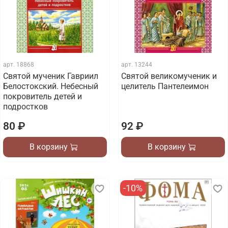
арт.
18868
арт.
13244
Святой мученик Гавриил
Святой великомученик и
Белостокский. Небесный
целитель Пантелеимон
покровитель детей и
подростков
80 ₽
92 ₽
В корзину
В корзину
-10%