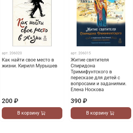
арт.
206020
арт.
206015
Как найти свое место в
Житие святителя
жизни. Кирилл Мурышев
Спиридона
Тримифунтского в
пересказе для детей с
вопросами и заданиями.
Елена Носкова
200 ₽
390 ₽
В корзину
В корзину