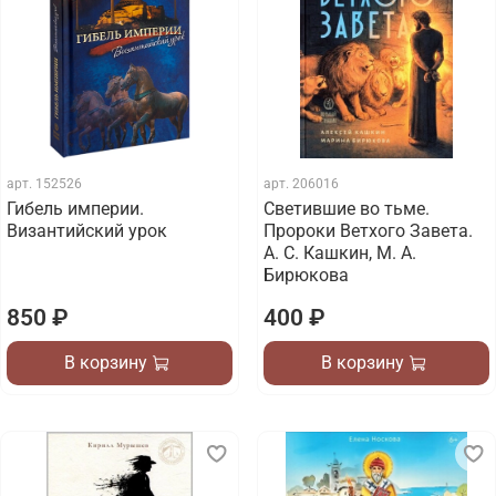
арт.
152526
арт.
206016
Гибель империи.
Светившие во тьме.
Византийский урок
Пророки Ветхого Завета.
А. С. Кашкин, М. А.
Бирюкова
850 ₽
400 ₽
В корзину
В корзину