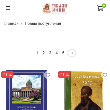
0
Главная
Новые поступления
1
2
3
4
5
-10%
-10%