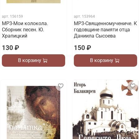
арт.
156159
арт.
153964
МР3-Мои колокола.
МР3-Священномучениче. К
Сборник песен. Ю.
годовщине памяти отца
Храпицкий
Даниила Сысоева
130 ₽
150 ₽
В корзину
В корзину