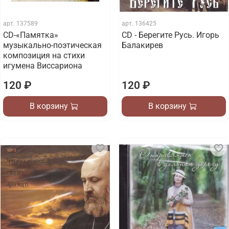
арт.
137589
арт.
136425
CD-«Памятка»
CD - Берегите Русь. Игорь
музыкально-поэтическая
Балакирев
композиция на стихи
игумена Виссариона
120 ₽
120 ₽
В корзину
В корзину