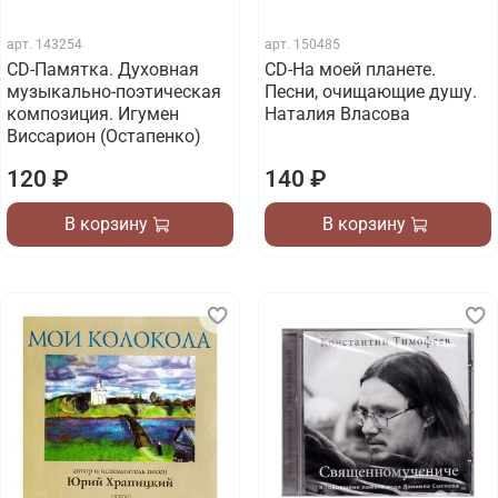
арт.
143254
арт.
150485
СD-Памятка. Духовная
CD-На моей планете.
музыкально-поэтическая
Песни, очищающие душу.
композиция. Игумен
Наталия Власова
Виссарион (Остапенко)
120 ₽
140 ₽
В корзину
В корзину