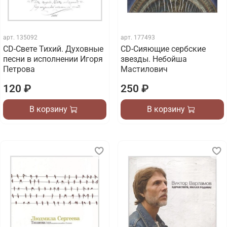
арт.
135092
арт.
177493
CD-Свете Тихий. Духовные
CD-Сияющие сербские
песни в исполнении Игоря
звезды. Небойша
Петрова
Мастилович
120 ₽
250 ₽
В корзину
В корзину