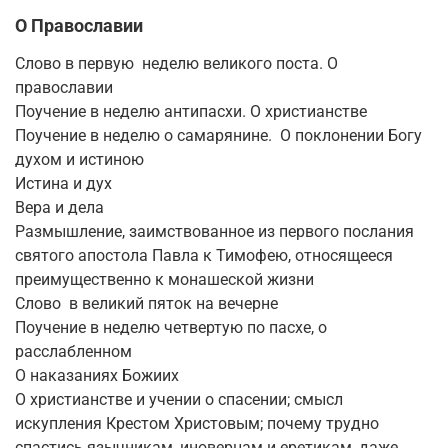
О Православии
Слово в первую неделю великого поста. О
православии
Поучение в неделю антипасхи. О христианстве
Поучение в неделю о самарянине. О поклонении Богу
духом и истиною
Истина и дух
Вера и дела
Размышление, заимствованное из первого послания
святого апостола Павла к Тимофею, относящееся
преимущественно к монашеской жизни
Слово в великий пяток на вечерне
Поучение в неделю четвертую по пасхе, о
расслабленном
О наказаниях Божиих
О христианстве и учении о спасении; смысл
искупления Крестом Христовым; почему трудно
спастись язычникам, иноверцам и еретикам, даже