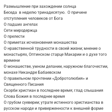
Размышление при захождении солнца
Беседа в неделю тринадесятую. О причине
отступления человеков от Бога
О падших ангелах
Сети миродержца
О прелести
О приметах исчезновения монашества
О нравственной трудности в своей жизни; мнение о
монастырях, Оптинском старце Макарии и о духе того
времени
О монашестве, умном делании, наружном благочестии,
монахе Никандре Бабаевском
О правильном прочтении «Добротолюбия» и
Священного Писания
Скорби христиан в последнее время; глад слышания
Слова Божия в последнее время
О грубом суеверии; утрате истинного христианства в
русском народе и приверженности к внешней форме