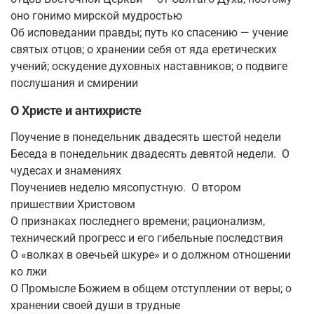
оно гонимо мирской мудростью
Об исповедании правды; путь ко спасению — учение
святых отцов; о хранении себя от яда еретических
учений; оскудение духовных наставников; о подвиге
послушания и смирении
О Христе и антихристе
Поучение в понедельник двадесять шестой недели
Беседа в понедельник двадесять девятой недели. О
чудесах и знамениях
Поучениев неделю мясопустную. О втором
пришествии Христовом
О признаках последнего времени; рационализм,
технический прогресс и его гибельные последствия
О «волках в овечьей шкуре» и о должном отношении
ко лжи
О Промысле Божием в общем отступлении от веры; о
хранении своей души в трудные