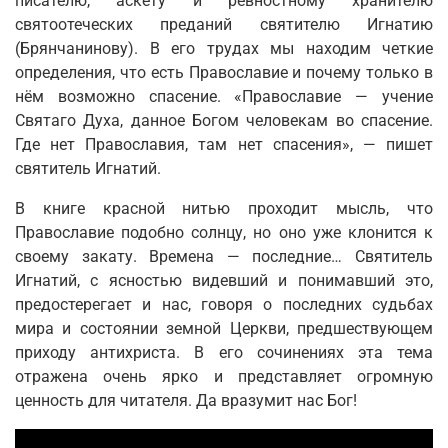
писателю, аскету и ревностному хранителю
святоотеческих преданий святителю Игнатию
(Брянчанинову). В его трудах мы находим четкие
определения, что есть Православие и почему только в
нём возможно спасение. «Православие — учение
Святаго Духа, данное Богом человекам во спасение.
Где нет Православия, там нет спасения», — пишет
святитель Игнатий.
В книге красной нитью проходит мысль, что
Православие подобно солнцу, но оно уже клонится к
своему закату. Времена — последние… Cвятитель
Игнатий, с ясностью видевший и понимавший это,
предостерегает и нас, говоря о последних судьбах
мира и состоянии земной Церкви, предшествующем
приходу антихриста. В его сочинениях эта тема
отражена очень ярко и представляет огромную
ценность для читателя. Да вразумит нас Бог!