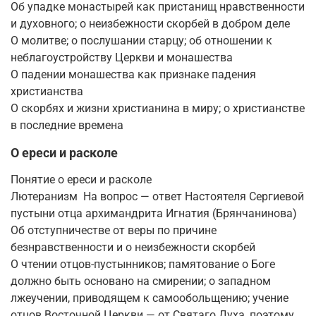
Об упадке монастырей как пристанищ нравственности
и духовного; о неизбежности скорбей в добром деле
О молитве; о послушании старцу; об отношении к
неблагоустройству Церкви и монашества
О падении монашества как признаке падения
христианства
О скорбях и жизни христианина в миру; о христианстве
в последние времена
О ереси и расколе
Понятие о ереси и расколе
Лютеранизм На вопрос — ответ Настоятеля Сергиевой
пустыни отца архимандрита Игнатия (Брянчанинова)
Об отступничестве от веры по причине
безнравственности и о неизбежности скорбей
О чтении отцов-пустынников; памятование о Боге
должно быть основано на смирении; о западном
лжеучении, приводящем к самообольщению; учение
отцов Восточной Церкви — от Святаго Духа, поэтому