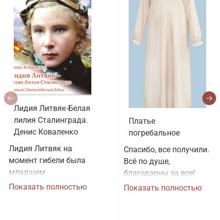
Лидия Литвяк-Белая
лилия Сталинграда.
Платье
Денис Коваленко
погребальное
Лидия Литвяк на 
Спасибо, все получили. 
момент гибели была 
Всё по душе, 
младшим 
благодарны за все!
лейтенантом. 
Показать полностью
Показать полностью
Воинское звание 
лейтенанта и звание 
Героя Советского 