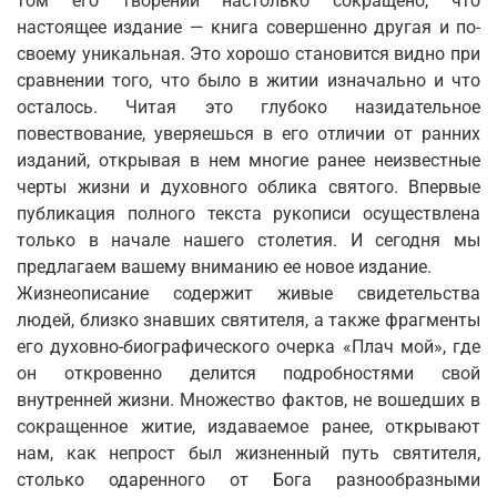
том его творений настолько сокращено, что
настоящее издание — книга совершенно другая и по-
своему уникальная. Это хорошо становится видно при
сравнении того, что было в житии изначально и что
осталось. Читая это глубоко назидательное
повествование, уверяешься в его отличии от ранних
изданий, открывая в нем многие ранее неизвестные
черты жизни и духовного облика святого. Впервые
публикация полного текста рукописи осуществлена
только в начале нашего столетия. И сегодня мы
предлагаем вашему вниманию ее новое издание.
Жизнеописание содержит живые свидетельства
людей, близко знавших святителя, а также фрагменты
его духовно-биографического очерка «Плач мой», где
он откровенно делится подробностями свой
внутренней жизни. Множество фактов, не вошедших в
сокращенное житие, издаваемое ранее, открывают
нам, как непрост был жизненный путь святителя,
столько одаренного от Бога разнообразными