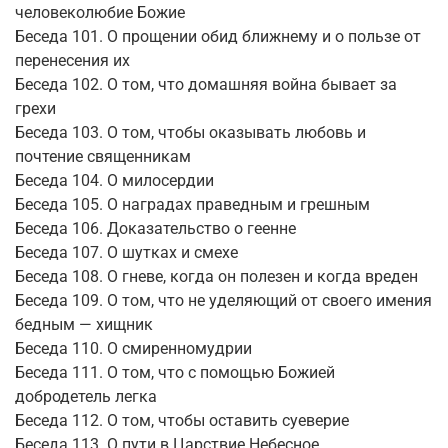
человеколюбие Божие
Беседа 101. О прощении обид ближнему и о пользе от
перенесения их
Беседа 102. О том, что домашняя война бывает за
грехи
Беседа 103. О том, чтобы оказывать любовь и
почтение священникам
Беседа 104. О милосердии
Беседа 105. О наградах праведным и грешным
Беседа 106. Доказательство о геенне
Беседа 107. О шутках и смехе
Беседа 108. О гневе, когда он полезен и когда вреден
Беседа 109. О том, что не уделяющий от своего имения
бедным — хищник
Беседа 110. О смиренномудрии
Беседа 111. О том, что с помощью Божией
добродетель легка
Беседа 112. О том, чтобы оставить суеверие
Беседа 113. О пути в Царствие Небесное