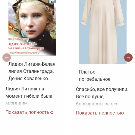
Лидия Литвяк-Белая
лилия Сталинграда.
Платье
Денис Коваленко
погребальное
Лидия Литвяк на 
Спасибо, все получили. 
момент гибели была 
Всё по душе, 
младшим 
благодарны за все!
лейтенантом. 
Показать полностью
Показать полностью
Воинское звание 
лейтенанта и звание 
Героя Советского 