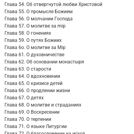
Глава 54. Об отвергнутой любви Христовой
Глава 55. О промысле Божием
Глава 56. О молчании Господа
Глава 57. О молитве за mip
Глава 58. О гонениях
Глава 59. О путях Божиих
Глава 6о. О молитве за Mip
Глава 61. О духовничестве
Глава 62. Об основании монастыря
Глава 63. О старости
Глава 64. О вдохновении
Глава 65. О кризисе детей
Глава 66. О продлении жизни
Глава 67. О детях
Глава 68. О молитве и страданиях
Глава 69. О Воскресении
Глава 70. О терпении
Глава 71. О языке Литургии
Глава 72. О благословении на исход