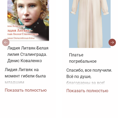
Лидия Литвяк-Белая
лилия Сталинграда.
Платье
Денис Коваленко
погребальное
Лидия Литвяк на 
Спасибо, все получили. 
момент гибели была 
Всё по душе, 
младшим 
благодарны за все!
лейтенантом. 
Показать полностью
Показать полностью
Воинское звание 
лейтенанта и звание 
Героя Советского 
Союза ей было 