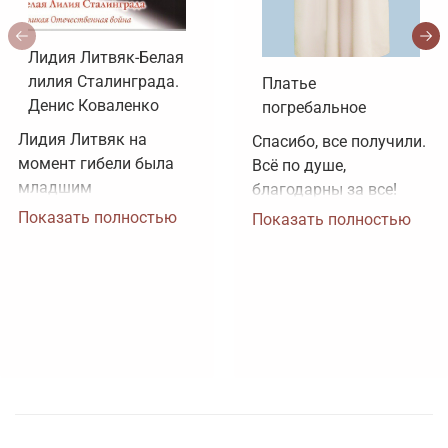
Лидия Литвяк-Белая
лилия Сталинграда.
Платье
Денис Коваленко
погребальное
Лидия Литвяк на 
Спасибо, все получили. 
момент гибели была 
Всё по душе, 
младшим 
благодарны за все!
лейтенантом. 
Показать полностью
Показать полностью
Воинское звание 
лейтенанта и звание 
Героя Советского 
Союза ей было 
присвоено посмертно. 
Зачем рисовать 
картинки, не 
соответствующие 
реальности?