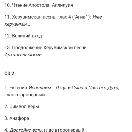
10. Чтение Апостола. Аллилуия
11. Херувимская песнь, глас 4 ("Агиа" ):
Иже
херувимы...
12. Великий вход
13. Продолжение Херувимской песни:
Архангельскими...
CD 2
1. Ектения
Исполним...
Отца и Сына а Святого Духа
,
глас второпервый
2. Символ веры
3. Анафора
4.
Достойно ест
ь, глас второпервый