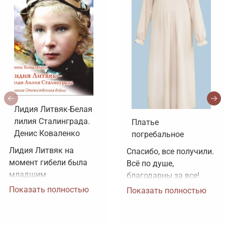
Лидия Литвяк-Белая
лилия Сталинграда.
Платье
Денис Коваленко
погребальное
Лидия Литвяк на 
Спасибо, все получили. 
момент гибели была 
Всё по душе, 
младшим 
благодарны за все!
лейтенантом. 
Показать полностью
Показать полностью
Воинское звание 
лейтенанта и звание 
Героя Советского 