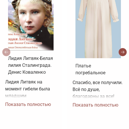
Лидия Литвяк-Белая
лилия Сталинграда.
Платье
Денис Коваленко
погребальное
Лидия Литвяк на 
Спасибо, все получили. 
момент гибели была 
Всё по душе, 
младшим 
благодарны за все!
лейтенантом. 
Показать полностью
Показать полностью
Воинское звание 
лейтенанта и звание 
Героя Советского 