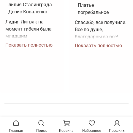
лилия Сталинграда.
Платье
Денис Коваленко
погребальное
Лидия Литвяк на 
Спасибо, все получили. 
момент гибели была 
Всё по душе, 
младшим 
благодарны за все!
лейтенантом. 
Показать полностью
Показать полностью
Воинское звание 
лейтенанта и звание 
Героя Советского 
Союза ей было 
присвоено посмертно. 
Зачем рисовать 
картинки, не 
соответствующие 
реальности?
Главная
Поиск
Корзина
Избранное
Профиль