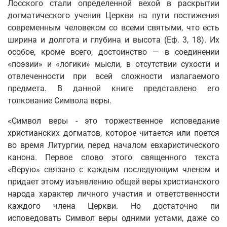
Лосского стали определенной вехой в раскрытии
догматического учения Церкви на пути постижения
современным человеком со всеми святыми, что есть
ширина и долгота и глубина и высота (Еф. 3, 18). Их
особое, кроме всего, достоинство — в соединении
«поэзии» и «логики» мысли, в отсутствии сухости и
отвлеченности при всей слож­ности излагаемого
предмета. В данной книге представлено его
толкование Символа веры.
«Символ веры - это торжественное исповедание
христианских догматов, которое читается или поется
во время Литургии, перед началом евхаристического
канона. Первое слово этого священного текста
«Верую» связано с каждым последующим членом и
придает этому изъявлению общей веры христианского
народа характер личного участия и ответственности
каждого члена Церкви. Но достаточно пи
исповедовать Символ веры одними устами, даже со