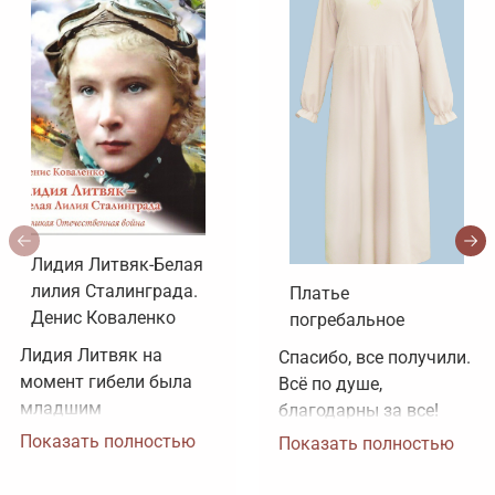
Лидия Литвяк-Белая
лилия Сталинграда.
Платье
Денис Коваленко
погребальное
Лидия Литвяк на 
Спасибо, все получили. 
момент гибели была 
Всё по душе, 
младшим 
благодарны за все!
лейтенантом. 
Показать полностью
Показать полностью
Воинское звание 
лейтенанта и звание 