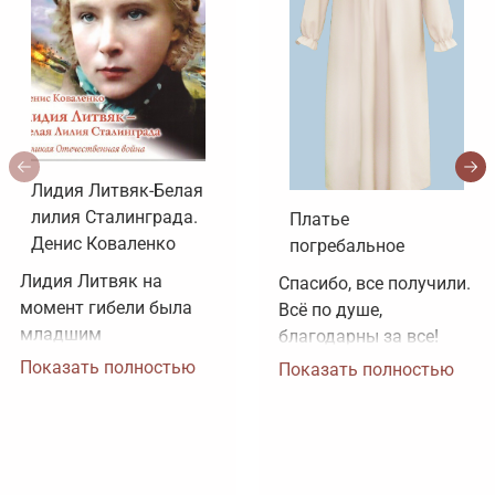
Лидия Литвяк-Белая
лилия Сталинграда.
Платье
Денис Коваленко
погребальное
Лидия Литвяк на 
Спасибо, все получили. 
момент гибели была 
Всё по душе, 
младшим 
благодарны за все!
лейтенантом. 
Показать полностью
Показать полностью
Воинское звание 
лейтенанта и звание 
Героя Советского 
Союза ей было 
присвоено посмертно. 