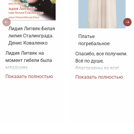
Лидия Литвяк-Белая
лилия Сталинграда.
Платье
Денис Коваленко
погребальное
Лидия Литвяк на 
Спасибо, все получили. 
момент гибели была 
Всё по душе, 
младшим 
благодарны за все!
лейтенантом. 
Показать полностью
Показать полностью
Воинское звание 
лейтенанта и звание 
Героя Советского 
Союза ей было 
присвоено посмертно. 
Зачем рисовать 
картинки, не 
соответствующие 