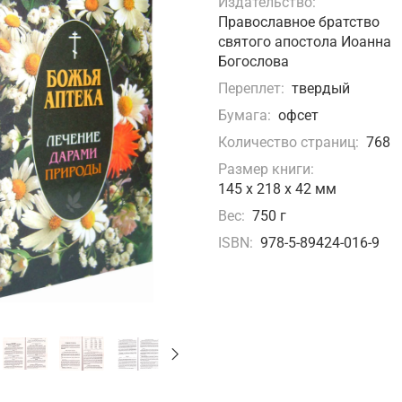
Издательство:
Православное братство
святого апостола Иоанна
Богослова
Переплет:
твердый
Бумага:
офсет
Количество страниц:
768
Размер книги:
145 х 218 х 42 мм
Вес:
750 г
ISBN:
978-5-89424-016-9