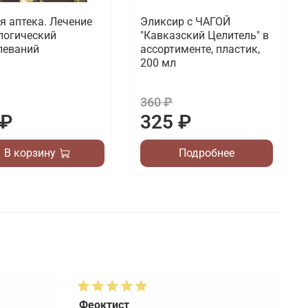
я аптека. Лечение
Эликсир с ЧАГОЙ
логический
"Кавказский Целитель" в
леваний
ассортименте, пластик,
200 мл
360 ₽
 ₽
325 ₽
В корзину
Подробнее
Феоктист
Т