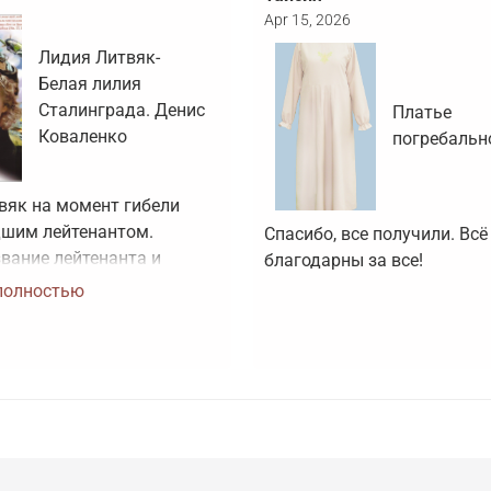
Apr 15, 2026
Лидия Литвяк-
Белая лилия
Сталинграда. Денис
Платье
Коваленко
погребальн
вяк на момент гибели 
шим лейтенантом. 
Спасибо, все получили. Всё 
вание лейтенанта и 
благодарны за все!
оя Советского Союза ей 
полностью
воено посмертно. Зачем 
артинки, не 
вующие реальности?