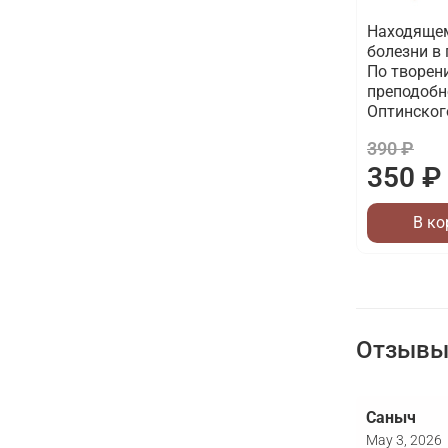
Находящем
болезни в
По творен
преподобн
Оптинског
390 ₽
350 ₽
В ко
Отзывы 
Саныч
May 3, 2026