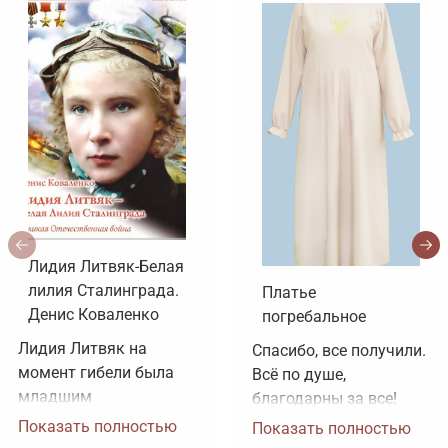
Лидия Литвяк-Белая
лилия Сталинграда.
Платье
Денис Коваленко
погребальное
Лидия Литвяк на 
Спасибо, все получили. 
момент гибели была 
Всё по душе, 
младшим 
благодарны за все!
лейтенантом. 
Показать полностью
Показать полностью
Воинское звание 