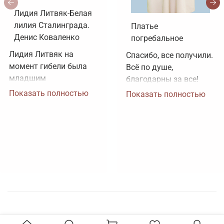
Лидия Литвяк-Белая
лилия Сталинграда.
Платье
Денис Коваленко
погребальное
Лидия Литвяк на 
Спасибо, все получили. 
момент гибели была 
Всё по душе, 
младшим 
благодарны за все!
лейтенантом. 
Показать полностью
Показать полностью
Воинское звание 
лейтенанта и звание 
Героя Советского 
Союза ей было 
присвоено посмертно. 
Зачем рисовать 
картинки, не 
соответствующие 
реальности?