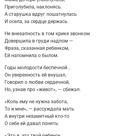
Приголубила, наклонясь.
А старушка вдруг пошатнулась
И осела, за сердце держась.
Не внезапность в том крике звонком
Довершила в груди надлом —
Фраза, сказанная ребенком,
Ей напомнила о былом.
Годы молодости беспечной...
Он уверенность ей внушал,
Говорил о любви сердечной,
Но, узнав про «живот», — сбежал.
«Коль ему не нужна забота,
То и мне», — рассуждала мать.
А внутри незаметный кто-то
О себе ей давал понять:
«Это я, это твой ребенок.