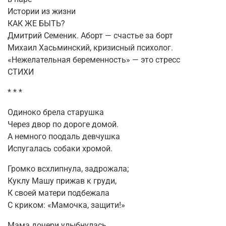
Истории из жизни
КАК ЖЕ БЫТЬ?
Дмитрий Семеник. Аборт — счастье за борт
Михаил Хасьминский, кризисный психолог.
«Нежелательная беременность» — это стресс
СТИХИ
* * *
Одиноко брела старушка
Через двор по дороге домой.
А немного поодаль девчушка
Испугалась собаки хромой.
Громко всхлипнула, задрожала;
Куклу Машу прижав к груди,
К своей матери подбежала
С криком: «Мамочка, защити!»
Мама дочери улыбнулась,