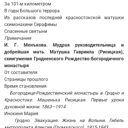
За 101-м километром
В годы Большого террора
Из рассказов последней красностокской матушки
схимонахини Серафимы
Спасенные святыни
Примечания
И. Г. Менъкова. Мудрая руководительница и
добрейшая мать. Матушка Гавриила (Рисицкая),
схиигумения Гродненского Рождество-Богородичного
монастыря
От составителя
Страницы прошлого
Время становления
Богородице-Рождественский монастырь в Гродно и
Красностоке. Машенька Рисицкая.
Первые уроки
духовной жизни. 1863—1914
Инокиня Мария
Гродно. Эвакуация. Жизнь на Волыни. Гибель
митрополита Алексия (Громадского). 1915-1943