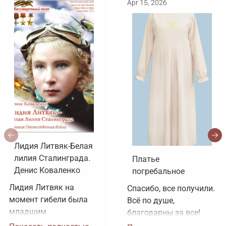
Apr 15, 2026
Лидия Литвяк-Белая
лилия Сталинграда.
Платье
Денис Коваленко
погребальное
Лидия Литвяк на 
Спасибо, все получили. 
момент гибели была 
Всё по душе, 
младшим 
благодарны за все!
лейтенантом. 