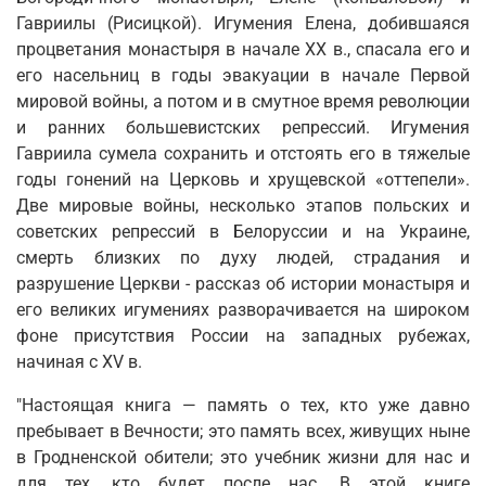
Гавриилы (Рисицкой). Игумения Елена, добившаяся
про­цветания монастыря в начале XX в., спасала его и
его насельниц в годы эвакуации в начале Первой
мировой войны, а потом и в смутное время революции
и ранних большевистских репрессий. Игумения
Гавриила сумела сохранить и отстоять его в тяжелые
годы гонений на Церковь и хрущевской «оттепели».
Две мировые войны, несколько этапов поль­ских и
советских репрессий в Белоруссии и на Украине,
смерть близких по духу людей, страдания и
разрушение Церкви - рассказ об истории монастыря и
его великих игумениях разворачивается на широком
фоне присутствия России на западных рубежах,
начиная с XV в.
"Настоящая книга — память о тех, кто уже давно
пребывает в Вечности; это память всех, живущих ныне
в Гродненской обители; это учебник жизни для нас и
для тех, кто будет после нас. В этой книге