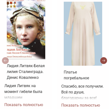
Лидия Литвяк-Белая
лилия Сталинграда.
Платье
Денис Коваленко
погребальное
Лидия Литвяк на 
Спасибо, все получили. 
момент гибели была 
Всё по душе, 
младшим 
благодарны за все!
лейтенантом. 
Показать полностью
Показать полностью