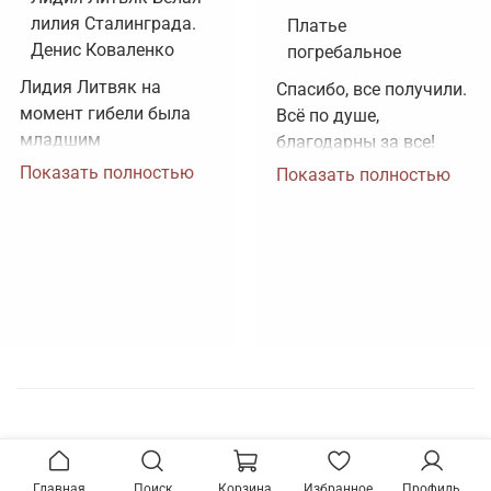
лилия Сталинграда.
Платье
Денис Коваленко
погребальное
Лидия Литвяк на 
Спасибо, все получили. 
момент гибели была 
Всё по душе, 
младшим 
благодарны за все!
лейтенантом. 
Показать полностью
Показать полностью
Воинское звание 
лейтенанта и звание 
Героя Советского 
Союза ей было 
присвоено посмертно. 
Зачем рисовать 
картинки, не 
соответствующие 
реальности?
Главная
Поиск
Корзина
Избранное
Профиль