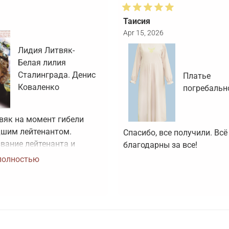
Таисия
Apr 15, 2026
Лидия Литвяк-
Белая лилия
Сталинграда. Денис
Платье
Коваленко
погребальн
вяк на момент гибели 
шим лейтенантом. 
Спасибо, все получили. Всё 
вание лейтенанта и 
благодарны за все!
оя Советского Союза ей 
полностью
воено посмертно. Зачем 
артинки, не 
вующие реальности?