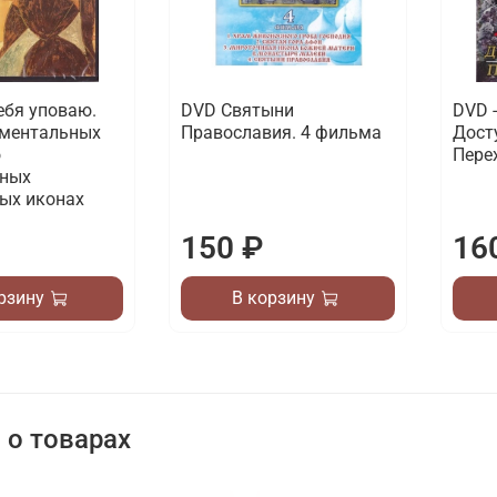
ебя уповаю.
DVD Святыни
DVD 
ументальных
Православия. 4 фильма
Дост
о
Пере
чных
ых иконах
150 ₽
16
рзину
В корзину
о товарах