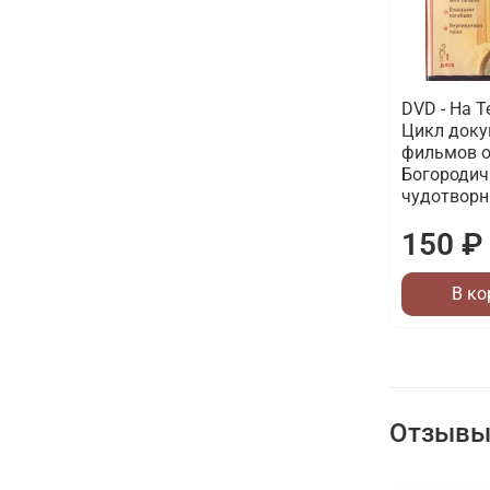
DVD - На Т
Цикл док
фильмов 
Богороди
чудотворн
150 ₽
В ко
Отзывы 