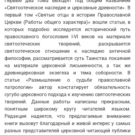
Первые два тома выходят под общим названием
«Святоотеческое наследие и церковные древности». В
первый том «Святые отцы в истории Православной
Церкви (Работы общего характера)» вошли статьи, в
которых подробно исследуется исторический путь
православного богословия I-VI веков на материале
святоотеческих творений, раскрывается
святоотеческое отношение к наследию античной
философии, рассматривается суть Таинства покаяния
на материале церковной письменности, а так же
древнецерковная экзегеза и тема соборности. В
статье «Размышление о судьбе православной
патрологии» автор констатирует обязательность
сугубо церковного подхода к изучению святоотеческих
творений. Данные работы написаны прекрасным,
понятным широкому кругу читателей языком.
Редакция надеется, что предлагаемые вниманию
книги вызовут благодарный и живой интерес у самых
разных представителей церковной читающей публики