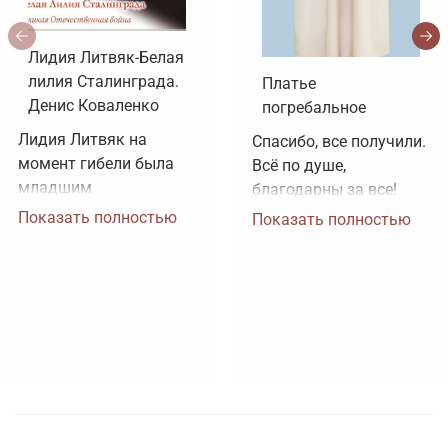
Лидия Литвяк-Белая
лилия Сталинграда.
Платье
Денис Коваленко
погребальное
Лидия Литвяк на 
Спасибо, все получили. 
момент гибели была 
Всё по душе, 
младшим 
благодарны за все!
лейтенантом. 
Показать полностью
Показать полностью
Воинское звание 
лейтенанта и звание 
Героя Советского 
Союза ей было 
присвоено посмертно. 
Зачем рисовать 
картинки, не 
соответствующие 
реальности?