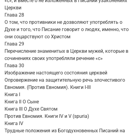
«с», и вместе о не изложенных в Писании узаконениях
Церкви
Глава 28
О том, что противники не дозволяют употреблять о
Духе и того, что Писание говорит о людях, именно, что
они соцарствуют со Христом
Глава 29
Перечисление знаменитых в Церкви мужей, которые в
сочинениях своих употребляли речение «с»
Глава 30
Изображение настоящего состояния церквей
Опровержение на защитительную речь злочестивого
Евномия. (Против Евномия). Книги I-III
Книга I
Книга II О Сыне
Книга III О Духе Святом
Против Евномия. Книги IV и V (spuria)
Книга IV
Трудные положения из Богодухновенных Писаний на