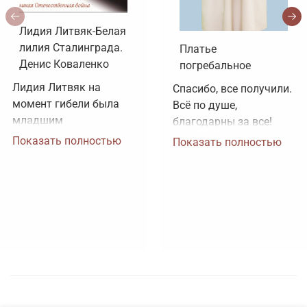
Лидия Литвяк-Белая
лилия Сталинграда.
Платье
Денис Коваленко
погребальное
Лидия Литвяк на 
Спасибо, все получили. 
момент гибели была 
Всё по душе, 
младшим 
благодарны за все!
лейтенантом. 
Показать полностью
Показать полностью
Воинское звание 
лейтенанта и звание 
Героя Советского 
Союза ей было 
присвоено посмертно. 
Зачем рисовать 
картинки, не 
соответствующие 
реальности?