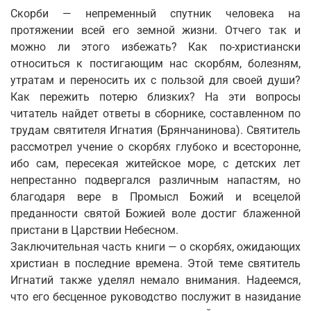
Скорби — непременный спутник человека на
протяжении всей его земной жизни. Отчего так и
можно ли этого избежать? Как по-христиански
относиться к постигающим нас скорбям, болезням,
утратам и переносить их с пользой для своей души?
Как пережить потерю близких? На эти вопросы
читатель найдет ответы в сборнике, составленном по
трудам святителя Игнатия (Брянчанинова). Святитель
рассмотрел учение о скорбях глубоко и всесторонне,
ибо сам, пересекая житейское море, с детских лет
непрестанно подвергался различным напастям, но
благодаря вере в Промысл Божий и всецелой
преданности святой Божией воле достиг блаженной
пристани в Царствии Небесном.
Заключительная часть книги — о скорбях, ожидающих
христиан в последние времена. Этой теме святитель
Игнатий также уделял немало внимания. Надеемся,
что его бесценное руководство послужит в назидание