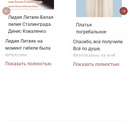
Лидия Литвяк-Белая
лилия Сталинграда.
Платье
Денис Коваленко
погребальное
Лидия Литвяк на 
Спасибо, все получили. 
момент гибели была 
Всё по душе, 
младшим 
благодарны за все!
лейтенантом. 
Показать полностью
Показать полностью
Воинское звание 
лейтенанта и звание 
Героя Советского 
Союза ей было 
присвоено посмертно. 
Зачем рисовать 
картинки, не 
соответствующие 
реальности?