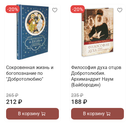
-20%
-20%
Сокровенная жизнь и
Философия духа отцов
богопознание по
Добротолюбия.
"Добротолюбию"
Архимандрит Наум
(Байбородин)
265 ₽
235 ₽
212 ₽
188 ₽
В корзину
В корзину