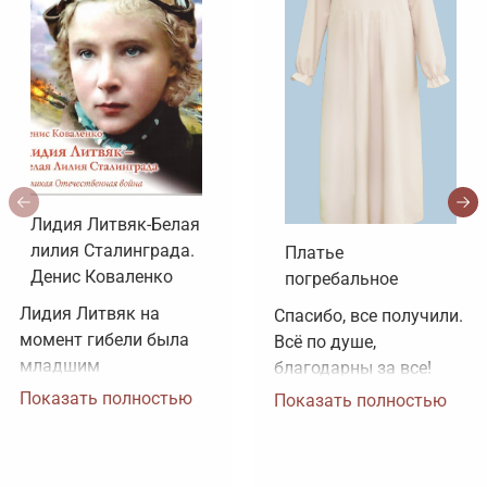
Лидия Литвяк-Белая
лилия Сталинграда.
Платье
Денис Коваленко
погребальное
Лидия Литвяк на 
Спасибо, все получили. 
момент гибели была 
Всё по душе, 
младшим 
благодарны за все!
лейтенантом. 
Показать полностью
Показать полностью
Воинское звание 
лейтенанта и звание 
Героя Советского 