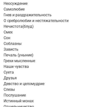
Неосуждение
Самолюбие
Гнев и раздражительность
О сребролюбии и нестяжательности
Нечистота(блуд)
Смех
Сон
Соблазны
Зависть
Печаль (уныние)
Грехи мысленные
Наши чувства
Суета
Друзья
Девство и целомудрие
Слезы
Послушание
Истинный монах
Отшельничество