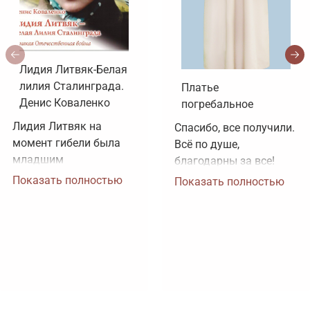
Лидия Литвяк-Белая
лилия Сталинграда.
Платье
Денис Коваленко
погребальное
Лидия Литвяк на 
Спасибо, все получили. 
момент гибели была 
Всё по душе, 
младшим 
благодарны за все!
лейтенантом. 
Показать полностью
Показать полностью
Воинское звание 
лейтенанта и звание 
Героя Советского 
Союза ей было 
присвоено посмертно. 
Зачем рисовать 
картинки, не 
соответствующие 