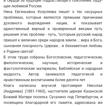
в сердце за будущее подрастающего поколения, буду­
щее любимой России.
Нина Евгеньевна Козуляева пишет о тех насущных
проблемах, которые являются прямыми причинами
духовного вырождения нации, и показывает
единственный верный и проверенный веками путь
решения этих проблем - путь, "которым русский народ
пришел к величию среди народов земли...: вера в Бога,
сыновняя покорность Церкви... и беззаветная любовь
к Родине святой".
Б этом труде собраны Богословские, педагогические,
филологические, на­учные, исторические и
фактологические материалы, Библейская и народная
мудрость. Автор занимался педагогикой и
нравственным воспитанием более десяти лет.
Книга написана внучкой протоиерея Николая
(Андреева) (1881-1960), на­стоятеля церкви Казанской
Божией Матери поселка Сусанино под Петербур­гом, и
посвящена благодарной его памяти, адресована же