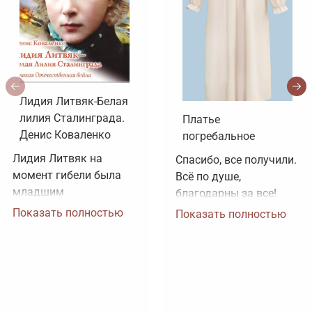
Лидия Литвяк-Белая
лилия Сталинграда.
Платье
Денис Коваленко
погребальное
Лидия Литвяк на 
Спасибо, все получили. 
момент гибели была 
Всё по душе, 
младшим 
благодарны за все!
лейтенантом. 
Показать полностью
Показать полностью
Воинское звание 
лейтенанта и звание 
Героя Советского 
Союза ей было 
присвоено посмертно. 
Зачем рисовать 