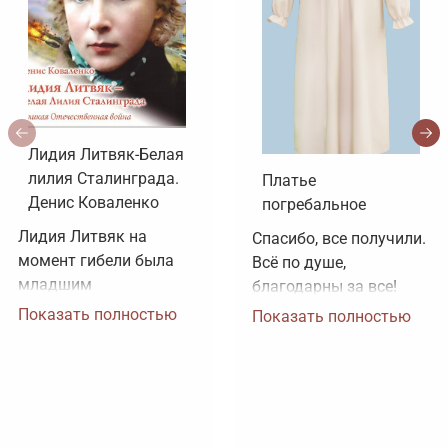
Лидия Литвяк-Белая
лилия Сталинграда.
Платье
Денис Коваленко
погребальное
Лидия Литвяк на 
Спасибо, все получили. 
момент гибели была 
Всё по душе, 
младшим 
благодарны за все!
лейтенантом. 
Показать полностью
Показать полностью
Воинское звание 
лейтенанта и звание 
Героя Советского 
Союза ей было 
присвоено посмертно. 