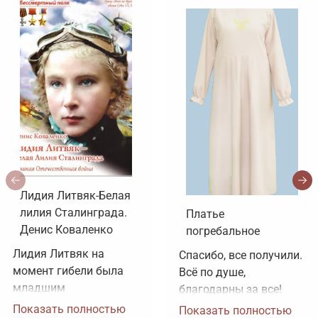
Лидия Литвяк-Белая
лилия Сталинграда.
Платье
Денис Коваленко
погребальное
Лидия Литвяк на 
Спасибо, все получили. 
момент гибели была 
Всё по душе, 
младшим 
благодарны за все!
лейтенантом. 
Показать полностью
Показать полностью