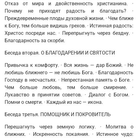
Отказ от мира и двойственность христианина. ·
Почему не приходят радость и благодать? ·
Преждевре­менные плоды духовной жизни.
·
Чем ближе
к Богу, тем больше видишь грехов. · Истинная радость:
Христос посреди нас.
·
Перепрыгнуть через бездну. ·
Благодарность за скорби.
Беседа вторая. О БЛАГОДАРЕНИИ И СВЯТОСТИ
Привычка к комфорту. · Вся жизнь
—
дар Божий. · Не
любишь ближнего — не любишь Бога.
·
Благодарность
Господу в несчастьях.
·
Непрестанная память о Боге.
·
Чем больше любовь, тем больше смирение.
·
Лукавство в принятии советов.
·
Диалог с Богом. ·
Помни о смерти. · Каждый из нас
—
икона.
Беседа третья. ПОМОЩНИК И ПОКРОВИТЕЛЬ
Перешагнуть через земную логику. · Молитва о
ближних.
·
Искренность покаяния. · Истинное чудо: