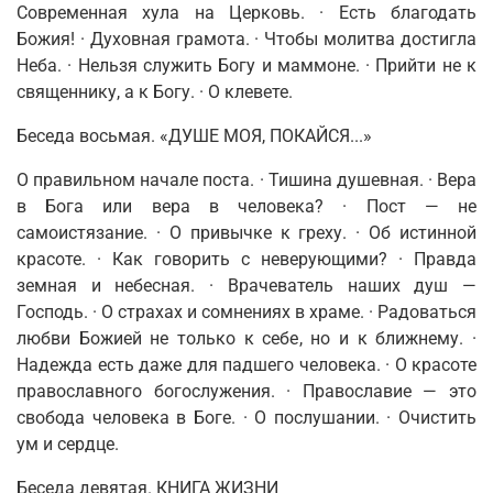
Современная хула на Цер­ковь. · Есть благодать
Божия! · Духовная грамота. · Чтобы молитва достигла
Неба.
·
Нельзя служить Богу и маммоне. · Прийти не к
священ­нику, а к Богу. · О клевете.
Беседа восьмая. «ДУШЕ МОЯ, ПОКАЙСЯ...»
О
правильном начале поста. · Тишина душевная. · Вера
в Бога или вера в человека? · Пост
—
не
самоистязание.
· О
привычке к греху. · Об истин­ной
красоте. · Как говорить с неверующими? · Правда
земная и небесная. · Врачеватель наших душ
—
Господь. · О страхах и сомнениях в храме. · Радоваться
любви Божией не только к себе, но и к ближнему. ·
Надежда есть даже для падшего человека. · О красоте
православного богослуже­ния. · Православие
—
это
свобода человека в Боге. · О послушании. · Очистить
ум и сердце.
Беседа девятая. КНИГА ЖИЗНИ