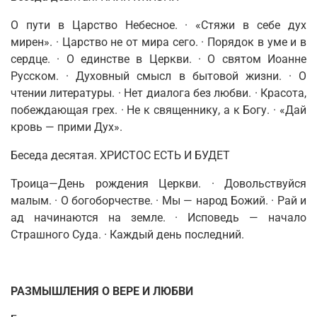
О
пути в Царство Небесное. · «Стяжи в себе дух
мирен». · Царство не от мира сего. · Порядок в уме и в
сердце. · О единстве в Церкви.
· О
свя­том Иоанне
Русском. · Духовный смысл в бытовой жизни. · О
чтении литературы.
·
Нет диалога без любви. · Красота,
побеждающая грех. · Не к священнику, а к Богу. · «Дай
кровь
—
прими Дух».
Беседа десятая. ХРИСТОС ЕСТЬ И БУДЕТ
Троица—День рождения Церкви. · Довольствуйся
малым. · О богоборче­стве. · Мы
—
народ Божий. · Рай и
ад начинаются на земле. · Исповедь
—
начало
Страшного Суда. · Каждый день последний.
РАЗМЫШЛЕНИЯ О ВЕРЕ И ЛЮБВИ