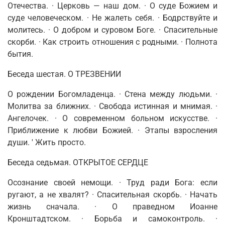
Отечества. · Церковь
—
наш дом. · О суде Божием и
суде человеческом. · Не жалеть себя. · Бодрствуйте и
мо­литесь. · О добром и суровом Боге. · Спасительные
скорби. · Как строить отношения с родными. · Полнота
бытия.
Беседа шестая. О ТРЕЗВЕНИИ
О рождении Богомладенца. · Стена между людьми. ·
Молитва за ближ­них.
·
Свобода истинная и мнимая. ·
Ангелочек. · О современном больном искусстве. ·
Приближение к любви Божией. · Этапы взросления
души. ' Жить просто.
Беседа седьмая. ОТКРЫТОЕ СЕРДЦЕ
Осознание своей немощи. · Труд ради Бога: если
ругают, а не хвалят? · Спасительная скорбь.
·
Начать
жизнь сначала. · О праведном Иоанне
Кронштадтском. · Борьба и самоконтроль. ·