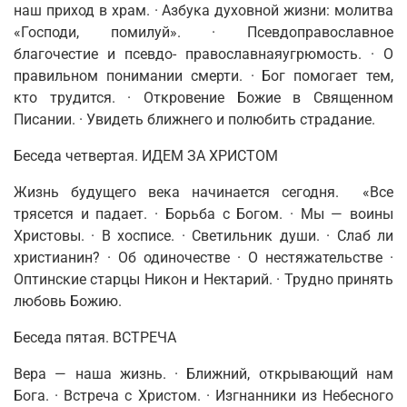
наш приход в храм. · Азбука духовной жизни: молитва
«Господи, помилуй».
·
Псевдоправославное
благочестие и псевдо- православнаяугрюмость. · О
правильном понимании смерти. · Бог помо­гает тем,
кто трудится. · Откровение Божие в Священном
Писании. · Увидеть ближнего и полюбить страдание.
Беседа четвертая. ИДЕМ ЗА ХРИСТОМ
Жизнь будущего века начинается сегодня.
«Все
трясется и падает.
·
Борьба с Богом.
·
Мы
—
воины
Христовы. ·
В хосписе.
·
Светильник
ду­ши. · Слаб ли
христианин? · Об одиночестве · О
нестяжательстве
·
Оптинские старцы Никон и Нектарий. ·
Трудно принять
любовь Божию.
Беседа пятая. ВСТРЕЧА
Вера
—
наша жизнь. · Ближний, открывающий нам
Бога.
·
Встреча с Христом. · Изгнанники из Небесного