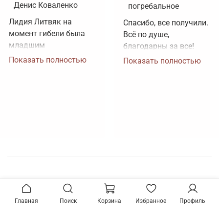
Денис Коваленко
погребальное
Лидия Литвяк на 
Спасибо, все получили. 
момент гибели была 
Всё по душе, 
младшим 
благодарны за все!
лейтенантом. 
Показать полностью
Показать полностью
Воинское звание 
лейтенанта и звание 
Героя Советского 
Союза ей было 
присвоено посмертно. 
Зачем рисовать 
картинки, не 
соответствующие 
реальности?
Главная
Поиск
Корзина
Избранное
Профиль