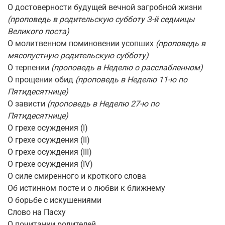
О достоверности будущей вечной загробной жизни
(проповедь в родительскую субботу З-й седмицы
Великого поста)
О молитвенном поминовении усопших
(проповедь в
мясопустную родительскую субботу)
О терпении
(проповедь в Неделю о расслабленном)
О прощении обид
(проповедь в Неделю 11-ю по
Пятидесятнице)
О зависти
(проповедь в Неделю 27-ю по
Пятидесятнице)
О грехе осуждения (I)
О грехе осуждения (II)
О грехе осуждения (III)
О грехе осуждения (IV)
О силе смиренного и кроткого слова
Об истинном посте и о любви к ближнему
О борьбе с искушениями
Слово на Пасху
О почитании родителей