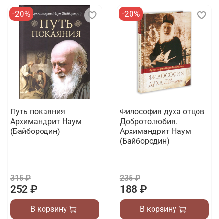
-20%
-20%
Путь покаяния.
Философия духа отцов
Архимандрит Наум
Добротолюбия.
(Байбородин)
Архимандрит Наум
(Байбородин)
315 ₽
235 ₽
252 ₽
188 ₽
В корзину
В корзину