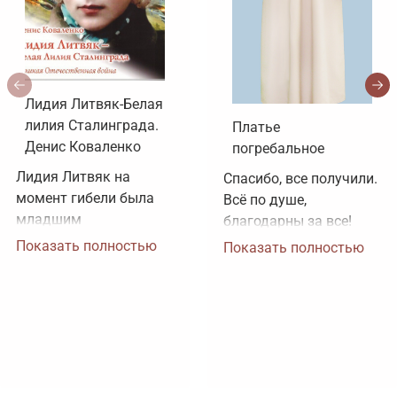
Лидия Литвяк-Белая
лилия Сталинграда.
Платье
Денис Коваленко
погребальное
Лидия Литвяк на 
Спасибо, все получили. 
момент гибели была 
Всё по душе, 
младшим 
благодарны за все!
лейтенантом. 
Показать полностью
Показать полностью
Воинское звание 
лейтенанта и звание 
Героя Советского 
Союза ей было 
присвоено посмертно. 
Зачем рисовать 
картинки, не 