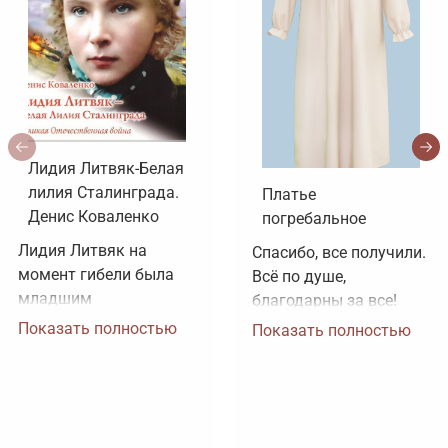
Лидия Литвяк-Белая
лилия Сталинграда.
Платье
Денис Коваленко
погребальное
Лидия Литвяк на 
Спасибо, все получили. 
момент гибели была 
Всё по душе, 
младшим 
благодарны за все!
лейтенантом. 
Показать полностью
Показать полностью
Воинское звание 
лейтенанта и звание 
Героя Советского 
Союза ей было 
присвоено посмертно. 