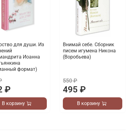
рство для души. Из
Внимай себе. Сборник
нений
писем игумена Никона
мандрита Иоанна
(Воробьева)
тьянкина
манный формат)
₽
550 ₽
2 ₽
495 ₽
В корзину
В корзину