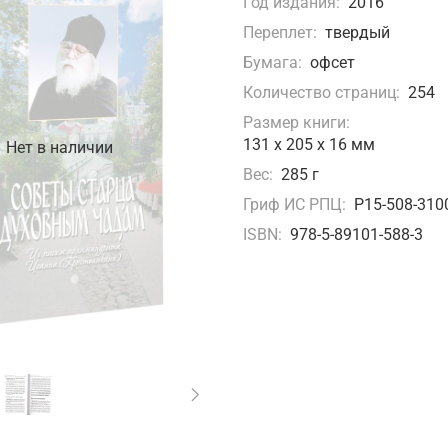
Год издания:
2016
Переплет:
твердый
Бумага:
офсет
Количество страниц:
254
Размер книги:
131 х 205 х 16 мм
Нет в наличии
Вес:
285 г
Гриф ИС РПЦ:
Р15-508-310
ISBN:
978-5-89101-588-3