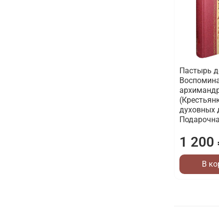
Пастырь д
Воспомина
архимандр
(Крестьянк
духовных 
Подарочн
1 200
В ко