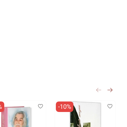
%
-10%