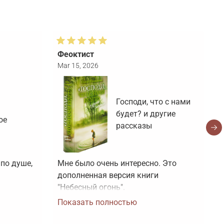
Феоктист
Т
Mar 15, 2026
F
Господи, что с нами
будет? и другие
ое
рассказы
по душе, 
Мне было очень интересно. Это 
Н
дополненная версия книги 
с
"Небесный огонь".
з
Показать полностью
ч
П
"