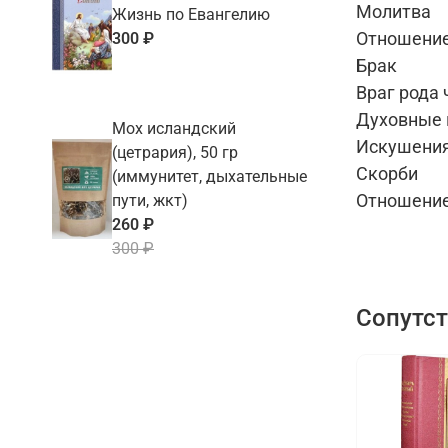
Молитва
Жизнь по Евангелию
Отношение
300 ₽
Брак
Враг рода
Духовные 
Мох исландский
Искушени
(цетрария), 50 гр
Скорби
(иммунитет, дыхательные
Отношение
пути, жкт)
260 ₽
300 ₽
Сопутс