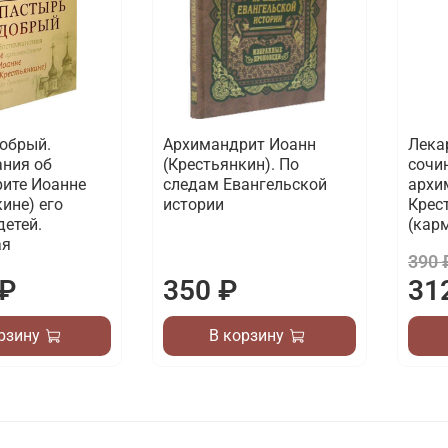
обрый.
Архимандрит Иоанн
Лека
ния об
(Крестьянкин). По
сочи
ите Иоанне
следам Евангельской
архи
ине) его
истории
Крес
детей.
(кар
ая
390 
 ₽
350 ₽
31
рзину
В корзину