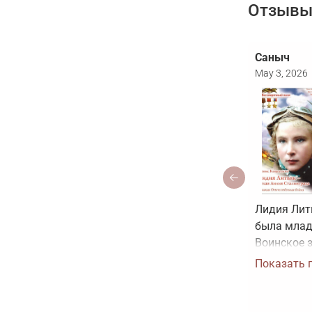
Отзывы 
Саныч
May 3, 2026
Лидия Лит
была млад
Воинское з
звание Гер
Показать 
было прис
рисовать к
соответст