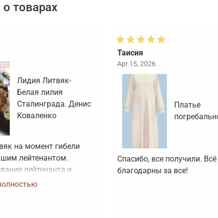
о товарах
Таисия
Apr 15, 2026
Лидия Литвяк-
Белая лилия
Сталинграда. Денис
Платье
Коваленко
погребальн
вяк на момент гибели 
шим лейтенантом. 
Спасибо, все получили. Всё 
вание лейтенанта и 
благодарны за все!
оя Советского Союза ей 
полностью
воено посмертно. Зачем 
артинки, не 
вующие реальности?