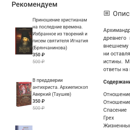
Рекомендуем
Опис
Приношение христианам
на последние времена.
Архимандр
Избранное из творений и
древнего 
писем святителя Игнатия
внешнему 
(Брянчанинова)
ни оставл
350 ₽
истины. М
500 ₽
ответы на
В преддверии
Содержан
антихриста. Архиепископ
Отношение 
Аверкий (Таушев)
350 ₽
Отношение
500 ₽
Спасение
Грех
Жизненный