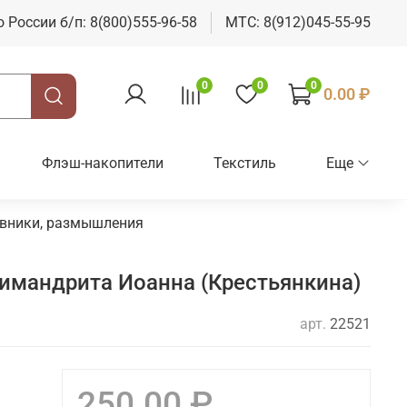
о России б/п: 8(800)555-96-58
МТС: 8(912)045-55-95
0
0
0
0.00 ₽
Флэш-накопители
Текстиль
Еще
евники, размышления
имандрита Иоанна (Крестьянкина)
арт.
22521
250.00 ₽