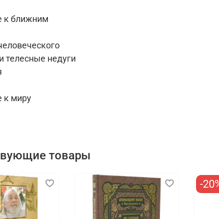
 к ближним
 человеческого
и телесные недуги
я
 к миру
твующие товары
-20