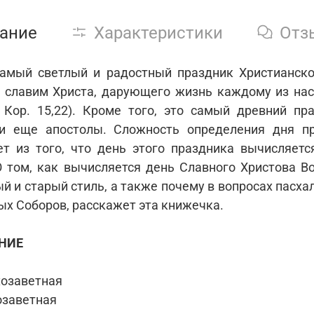
ание
Характеристики
Отз
амый светлый и радостный праздник Христианско
 славим Христа, дарующего жизнь каждому из на
Кор. 15,22). Кроме того, это самый древний пра
и еще апосто­лы. Сложность определения дня п
ет из того, что день этого праздника вычисляет
О том, как вычисляется день Славного Христова В
й и старый стиль, а также почему в во­просах пасх
ых Соборов, расскажет эта книжечка.
НИЕ
хозаветная
озаветная