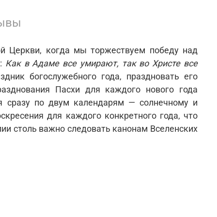
ывы
й Церкви, когда мы торжествуем по­беду над
с:
Как в Адаме все умирают, так во Христе все
здник богослужебно­го года, праздновать его
разднования Пасхи для каждого нового года
ся сра­зу по двум календарям — солнечному и
оскресения для каждого конкретного года, что
алии столь важно следовать канонам Вселенских