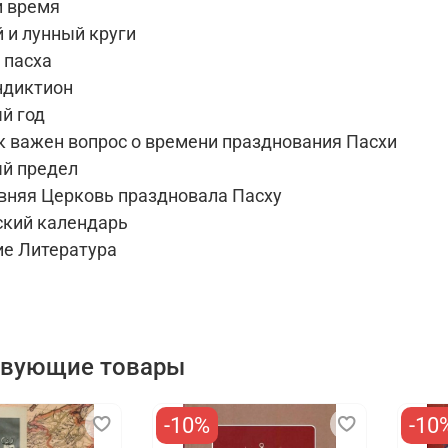
и время
 и лунный круги
 пасха
ндиктион
й год
к важен вопрос о времени празднования Пасхи
й предел
вняя Церковь праздновала Пасху
ский календарь
е Литература
твующие товары
-10%
-10