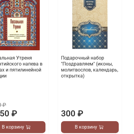
альная Утреня
Подарочный набор
нтийского напева в
"Поздравляем" (иконы,
ах и пятилинейной
молитвослов, календарь,
ции
открытка)
0 ₽
350 ₽
300 ₽
В корзину
В корзину