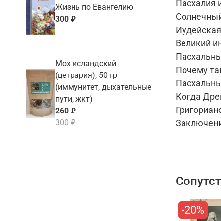
Пасхалия 
Жизнь по Евангелию
Солнечный
300 ₽
Иудейская
Великий и
Пасхальны
Мох исландский
Почему та
(цетрария), 50 гр
Пасхальны
(иммунитет, дыхательные
Когда Дре
пути, жкт)
Григориан
260 ₽
300 ₽
Заключени
Сопутс
-20%