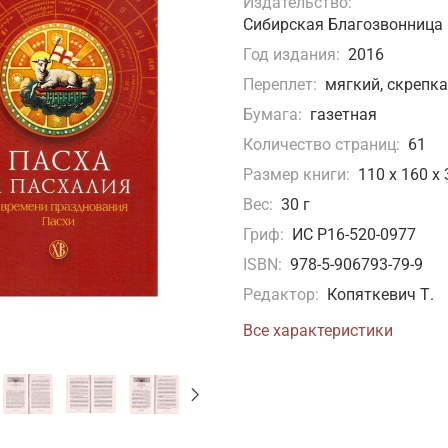
Издательство:
Сибирская Благозвонница
Год издания:
2016
Переплет:
мягкий, скрепка
Бумага:
газетная
Количество страниц:
61
Размер книги:
110 х 160 х
Вес:
30 г
Гриф:
ИС Р16-520-0977
ISBN:
978-5-906793-79-9
Редактор:
Копяткевич Т.
Все характеристики