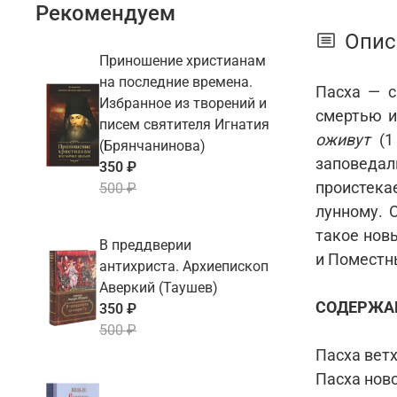
Рекомендуем
Опис
Приношение христианам
на последние времена.
Пасха — с
Избранное из творений и
смертью и
писем святителя Игнатия
оживут
(1 
(Брянчанинова)
заповедал
350 ₽
проистека
500 ₽
лунному. 
такое новы
В преддверии
и Поместн
антихриста. Архиепископ
Аверкий (Таушев)
СОДЕРЖА
350 ₽
500 ₽
Пасха вет
Пасха нов