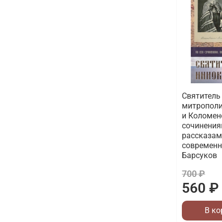
Святитель
митрополи
и Коломенс
сочинения
рассказам
современн
Барсуков
700 ₽
560 ₽
В ко