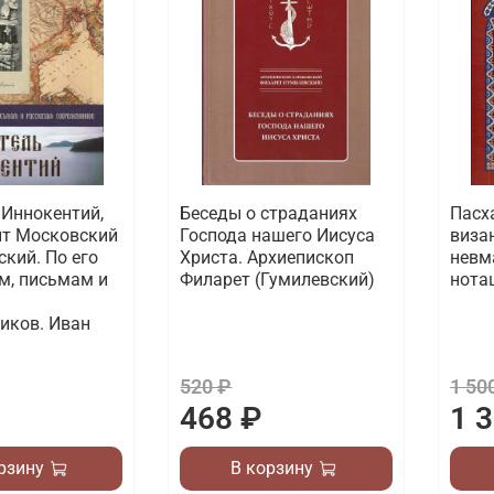
 Иннокентий,
Беседы о страданиях
Пасх
т Московский
Господа нашего Иисуса
виза
кий. По его
Христа. Архиепископ
невм
м, письмам и
Филарет (Гумилевский)
нота
иков. Иван
520 ₽
1 50
468 ₽
1 
рзину
В корзину