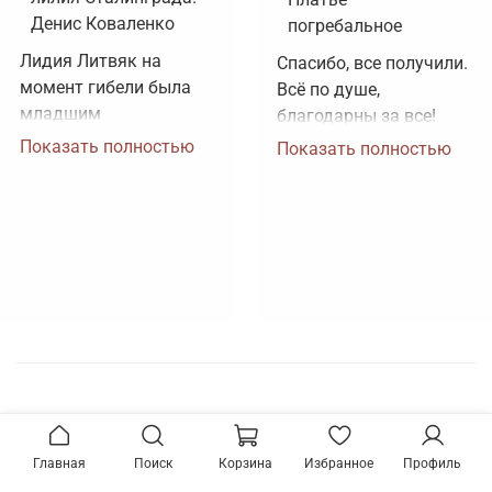
Денис Коваленко
погребальное
Лидия Литвяк на 
Спасибо, все получили. 
момент гибели была 
Всё по душе, 
младшим 
благодарны за все!
лейтенантом. 
Показать полностью
Показать полностью
Воинское звание 
лейтенанта и звание 
Героя Советского 
Союза ей было 
присвоено посмертно. 
Зачем рисовать 
картинки, не 
соответствующие 
реальности?
Главная
Поиск
Корзина
Избранное
Профиль