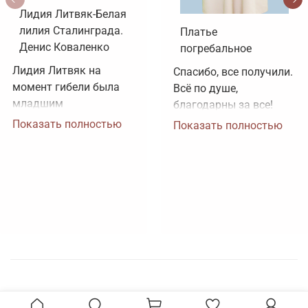
Лидия Литвяк-Белая
лилия Сталинграда.
Платье
Денис Коваленко
погребальное
Лидия Литвяк на 
Спасибо, все получили. 
момент гибели была 
Всё по душе, 
младшим 
благодарны за все!
лейтенантом. 
Показать полностью
Показать полностью
Воинское звание 
лейтенанта и звание 
Героя Советского 
Союза ей было 
присвоено посмертно. 
Зачем рисовать 
картинки, не 
соответствующие 
реальности?