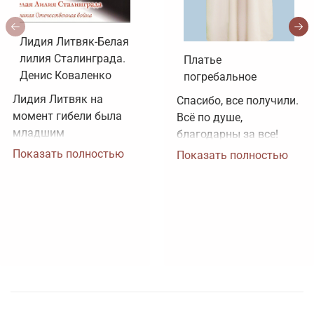
Лидия Литвяк-Белая
лилия Сталинграда.
Платье
Денис Коваленко
погребальное
Лидия Литвяк на 
Спасибо, все получили. 
момент гибели была 
Всё по душе, 
младшим 
благодарны за все!
лейтенантом. 
Показать полностью
Показать полностью
Воинское звание 
лейтенанта и звание 
Героя Советского 
Союза ей было 
присвоено посмертно. 
Зачем рисовать 
картинки, не 
соответствующие 
реальности?