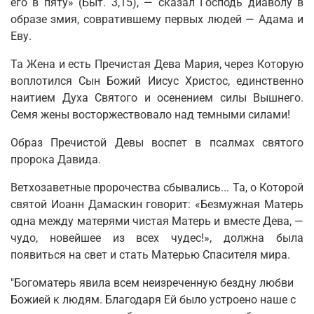
его в пяту» (Быт. 3,15), — сказал Господь диаволу в
образе змия, совратившему первых людей — Адама и
Еву.
Та Жена и есть Пречистая Дева Мария, через Которую
воплотился Сын Божий Иисус Христос, единственно
наитием Духа Святого и осенением силы Вышнего.
Семя жены восторжествовало над темными силами!
Образ Пречистой Девы воспет в псалмах святого
пророка Давида.
Ветхозаветные пророчества сбывались... Та, о Которой
святой Иоанн Дамаскин говорит: «Безмужная Матерь
одна между матерями чистая Матерь и вместе Дева, —
чудо, новейшее из всех чудес!», должна была
появиться на свет и стать Матерью Спасителя мира.
"Богоматерь явила всем неизреченную бездну любви
Божией к людям. Благодаря Ей было устроено наше с