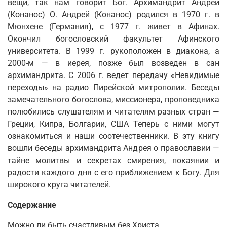
вещи, так нам говорит Бог. Архимандрит Андрей
(Конанос) О. Андрей (Конанос) родился в 1970 г. в
Мюнхене (Германия), с 1977 г. живет в Афинах.
Окончил богословский факультет Афинского
университета. В 1999 г. рукоположен в диакона, а
2000-м — в иерея, позже был возведен в сан
архимандрита. С 2006 г. ведет передачу «Невидимые
переходы» на радио Пирейской митрополии. Беседы
замечательного богослова, миссионера, проповедника
полюбились слушателям и читателям разных стран —
Греции, Кипра, Болгарии, США Теперь с ними могут
ознакомиться и наши соотечественники. В эту книгу
вошли беседы архимандрита Андрея о православии —
тайне молитвы и секретах смирения, покаянии и
радости каждого дня с его приближением к Богу. Для
широкого круга читателей.
Содержание
Можно ли быть счастливым без Христа