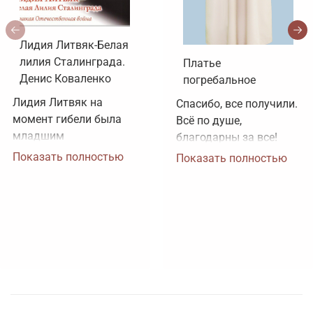
Лидия Литвяк-Белая
лилия Сталинграда.
Платье
Денис Коваленко
погребальное
Лидия Литвяк на 
Спасибо, все получили. 
момент гибели была 
Всё по душе, 
младшим 
благодарны за все!
лейтенантом. 
Показать полностью
Показать полностью
Воинское звание 
лейтенанта и звание 
Героя Советского 
Союза ей было 
присвоено посмертно. 
Зачем рисовать 
картинки, не 
соответствующие 
реальности?