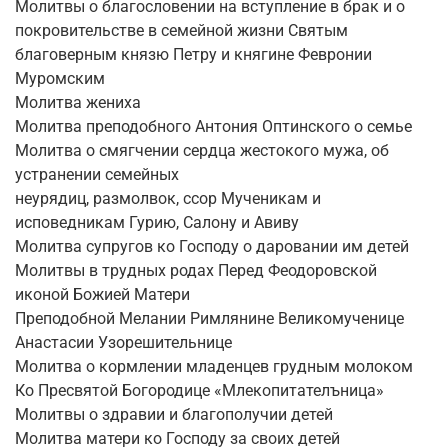
Молитвы о благословении на вступление в брак и о
покровительстве в семейной жизни Святым
благоверным князю Петру и княгине Февронии
Муромским
Молитва жениха
Молитва преподобного Антония Оптинского о семье
Молитва о смягчении сердца жестокого мужа, об
устранении семейных
неурядиц, размолвок, ссор Мученикам и
исповедникам Гурию, Салону и Авиву
Молитва супругов ко Господу о даровании им детей
Молитвы в трудных родах Перед Феодоровской
иконой Божией Матери
Преподобной Мелании Римлянине Великомученице
Анастасии Узорешительнице
Молитва о кормлении младенцев грудным молоком
Ко Пресвятой Богородице «Млекопитателъница»
Молитвы о здравии и благополучии детей
Молитва матери ко Господу за своих детей