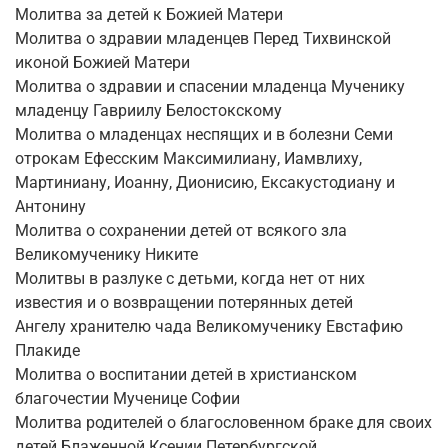
Молитва за детей к Божией Матери
Молитва о здравии младенцев Перед Тихвинской
иконой Божией Матери
Молитва о здравии и спасении младенца Мученику
младенцу Гавриилу Белостокскому
Молитва о младенцах неспящих и в болезни Семи
отрокам Ефесским Максимилиану, Иамвлиху,
Мартиниану, Иоанну, Дионисию, Ексакустодиану и
Антонину
Молитва о сохранении детей от всякого зла
Великомученику Никите
Молитвы в разлуке с детьми, когда нет от них
известия и о возвращении потерянных детей
Ангелу хранителю чада Великомученику Евстафию
Плакиде
Молитва о воспитании детей в христианском
благочестии Мученице Софии
Молитва родителей о благословенном браке для своих
детей Блаженной Ксении Петербургской