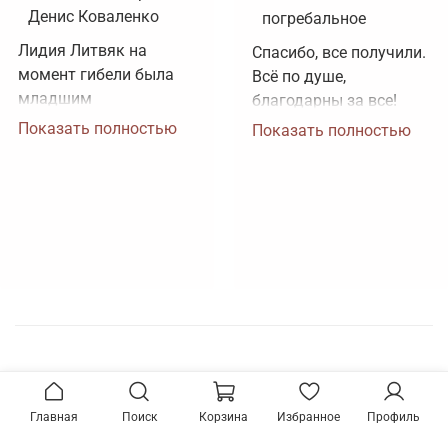
Денис Коваленко
погребальное
Лидия Литвяк на 
Спасибо, все получили. 
момент гибели была 
Всё по душе, 
младшим 
благодарны за все!
лейтенантом. 
Показать полностью
Показать полностью
Воинское звание 
лейтенанта и звание 
Героя Советского 
Союза ей было 
присвоено посмертно. 
Зачем рисовать 
картинки, не 
соответствующие 
реальности?
Главная
Поиск
Корзина
Избранное
Профиль