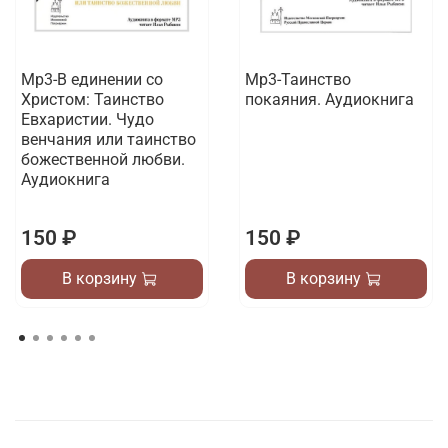
Мр3-В единении со
Мр3-Таинство
Христом: Таинство
покаяния. Аудиокнига
Евхаристии. Чудо
венчания или таинство
божественной любви.
Аудиокнига
150 ₽
150 ₽
В корзину
В корзину