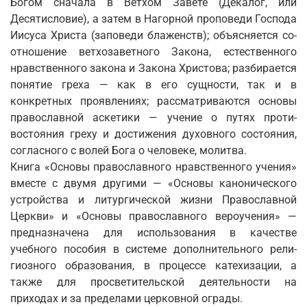
Богом сначала в Ветхом Заве­те (Декалог, или
Десятисловие), а затем в Нагорной проповеди Господа
Иисуса Христа (заповеди блаженств); объясняется со­
отношение ветхозаветного Закона, естественного
нравственно­го закона и Закона Христова; разбирается
понятие греха — как в его сущности, так и в
конкретных проявлениях; рассматрива­ются основы
православной аскетики — учение о путях проти­
востояния греху и достижения духовного состояния,
согласного с волей Бога о человеке, молитва.
Книга «Основы православного нравственного учения»
вме­сте с двумя другими — «Основы канонического
устройства и литургической жизни Православной
Церкви» и «Основы пра­вославного вероучения» —
предназначена для использования в качестве
учебного пособия в системе дополнительного рели­
гиозного образования, в процессе катехизации, а
также для про­светительской деятельности на
приходах и за пределами цер­ковной ограды.