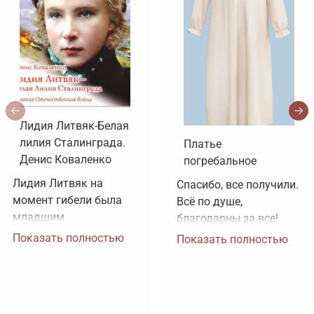
Лидия Литвяк-Белая
лилия Сталинграда.
Платье
Денис Коваленко
погребальное
Лидия Литвяк на 
Спасибо, все получили. 
момент гибели была 
Всё по душе, 
младшим 
благодарны за все!
лейтенантом. 
Показать полностью
Показать полностью
Воинское звание 
лейтенанта и звание 
Героя Советского 
Союза ей было 