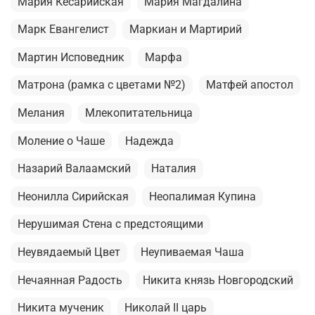
Мария Кесарийская
Мария Магдалина
Марк Евангелист
Маркиан и Мартирий
Мартин Исповедник
Марфа
Матрона (рамка с цветами №2)
Матфей апостол
Мелания
Млекопитательница
Моление о Чаше
Надежда
Назарий Валаамский
Наталия
Неонилла Сирийская
Неопалимая Купина
Нерушимая Стена с предстоящими
Неувядаемый Цвет
Неупиваемая Чаша
Нечаянная Радость
Никита князь Новгородский
Никита мученик
Николай II царь