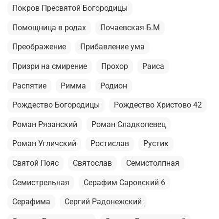
Покров Пресвятой Богородицы
Помощница в родах
Почаевская Б.М
Преображение
Прибавление ума
Призри на смирение
Прохор
Раиса
Распятие
Римма
Родион
Рождество Богородицы
Рождество Христово 42
Роман Рязанский
Роман Сладкопевец
Роман Угличский
Ростислав
Рустик
Святой Пояс
Святослав
Семистолпная
Семистрельная
Серафим Саровский 6
Серафима
Сергий Радонежский