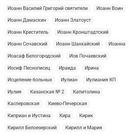
Иоанн Василий Григорий святители
Иоанн Воин
Иоанн Дамаскин
Иоанн Златоуст
Иоанн Креститель
Иоанн Кронштадтский
Иоанн Сочавский
Иоанн Шанхайский
Иоанна
Иоасаф Белогородский
Иов Почаевский
Иосиф Песнописец
Ираида
Ирина
Исцеление больных
Иулиан
Иулиания КП
Иулия
Казанская № 2
Капитолина
Касперовская
Киево-Печерская
Киприан и Иустина
Кира
Кирик
Кирилл Белоезерский
Кирилл и Мария