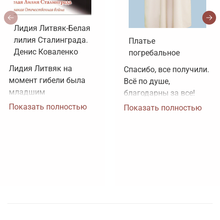
Лидия Литвяк-Белая
лилия Сталинграда.
Платье
Денис Коваленко
погребальное
Лидия Литвяк на 
Спасибо, все получили. 
момент гибели была 
Всё по душе, 
младшим 
благодарны за все!
лейтенантом. 
Показать полностью
Показать полностью
Воинское звание 
лейтенанта и звание 
Героя Советского 
Союза ей было 
присвоено посмертно. 
Зачем рисовать 
картинки, не 
соответствующие 
реальности?