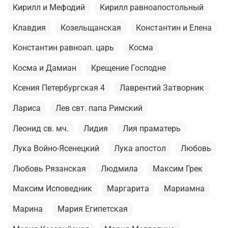
Кирилл и Мефодий
Кирилл равноапостольный
Клавдия
Козельщанская
Константин и Елена
Константин равноап. царь
Косма
Косма и Дамиан
Крещение Господне
Ксения Петербургская 4
Лаврентий Затворник
Лариса
Лев свт. папа Римский
Леонид св. мч.
Лидия
Лия праматерь
Лука Войно-Ясенецкий
Лука апостол
Любовь
Любовь Рязанская
Людмила
Максим Грек
Максим Исповедник
Маргарита
Мариамна
Марина
Мария Египетская