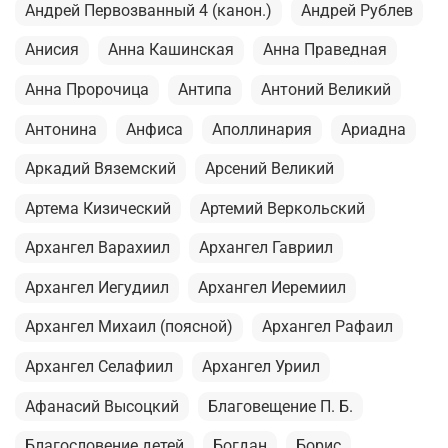
Андрей Первозванный 4 (канон.)
Андрей Рублев
Анисия
Анна Кашинская
Анна Праведная
Анна Пророчица
Антипа
Антоний Великий
Антонина
Анфиса
Аполлинария
Ариадна
Аркадий Вяземский
Арсений Великий
Артема Кизический
Артемий Веркольский
Архангел Варахиил
Архангел Гавриил
Архангел Иегудиил
Архангел Иеремиил
Архангел Михаил (поясной)
Архангел Рафаил
Архангел Селафиил
Архангел Уриил
Афанасий Высоцкий
Благовещение П. Б.
Благословение детей
Богдан
Борис