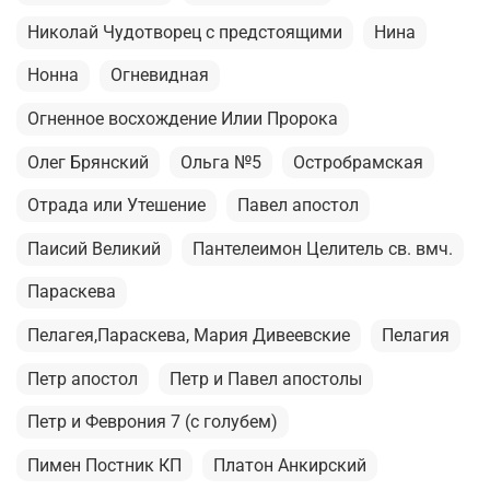
Николай Чудотворец с предстоящими
Нина
Нонна
Огневидная
Огненное восхождение Илии Пророка
Олег Брянский
Ольга №5
Остробрамская
Отрада или Утешение
Павел апостол
Паисий Великий
Пантелеимон Целитель св. вмч.
Параскева
Пелагея,Параскева, Мария Дивеевские
Пелагия
Петр апостол
Петр и Павел апостолы
Петр и Феврония 7 (с голубем)
Пимен Постник КП
Платон Анкирский