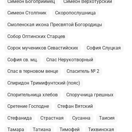
Симеон Богоприимец
Симеон Верхотурский
Симеон Столпник
Скоропослушница
Смоленская икона Пресвятой Богородицы
Собор Оптинских Старцев
Сорок мучеников Севастийских
София Слуцкая
София св. мц.
Спас Нерукотворный
Спас в терновом венце
Спаситель № 2
Спиридон Тримифунтский (пояс)
Спорительница хлебов
Споручница грешных
Сретение Господне
Стефан Вятский
Стефанида
Страстная
Сусанна
Таисия
Тамара
Татиана
Тимофей
Тихвинская