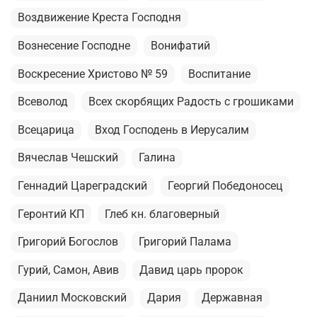
Воздвижение Креста Господня
Вознесение Господне
Вонифатий
Воскресение Христово № 59
Воспитание
Всеволод
Всех скорбящих Радость с грошиками
Всецарица
Вход Господень в Иерусалим
Вячеслав Чешский
Галина
Геннадий Цареградский
Георгий Победоносец
Геронтий КП
Глеб кн. благоверный
Григорий Богослов
Григорий Палама
Гурий, Самон, Авив
Давид царь пророк
Даниил Московский
Дария
Державная