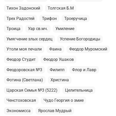
Тихон Задонский
Толгская Б.М
Трех Радостей
Трифон
Троеручица
Троица
Уар св.мч.
Умиление
Умягчение злых сердец
Успение Богородицы
Утоли моя печали
Фаина
Феодор Муромский
Феодор Студит
Феодор Ушаков
Феодоровская №3
Филипп
Флор и Лавр
Фотина (Светлана)
Христина
Царская Семья №3 (5222)
Целительница
Ченстоховская
Чудо Георгия о змие
Экономисса
Ярослав Мудрый