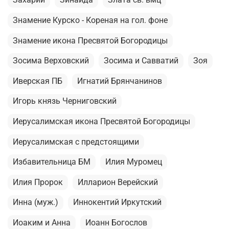
Знамение Курско - Кореная на гол. фоне
Знамение икона Пресвятой Богородицы
Зосима Верховский
Зосима и Савватий
Зоя
Иверская ПБ
Игнатий Брянчанинов
Игорь князь Черниговский
Иерусалимская икона Пресвятой Богородицы
Иерусалимская с предстоящими
Избавительница БМ
Илия Муромец
Илия Пророк
Илларион Верейский
Инна (муж.)
Иннокентий Иркутский
Иоаким и Анна
Иоанн Богослов