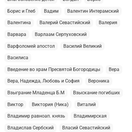
Борис и Глеб
Вадим
Валентин Интерамский
Валентина
Валерий Севастийский
Валерия
Варвара
Варлаам Серпуховский
Варфоломей апостол
Василий Великий
Василиса
Введение во храм Пресвятой Богородицы
Вера
Вера, Надежда, Любовь и София
Вероника
Взыграние Младенца Б.М
Взыскание погибших
Виктор
Виктория (Ника)
Виталий
Владимир равноап. князь
Владимирская
Владислав Сербский
Власий Севастийский