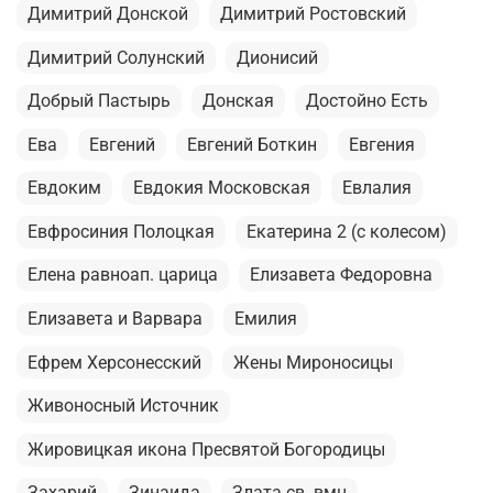
Димитрий Донской
Димитрий Ростовский
Димитрий Солунский
Дионисий
Добрый Пастырь
Донская
Достойно Есть
Ева
Евгений
Евгений Боткин
Евгения
Евдоким
Евдокия Московская
Евлалия
Евфросиния Полоцкая
Екатерина 2 (с колесом)
Елена равноап. царица
Елизавета Федоровна
Елизавета и Варвара
Емилия
Ефрем Херсонесский
Жены Мироносицы
Живоносный Источник
Жировицкая икона Пресвятой Богородицы
Захарий
Зинаида
Злата св. вмц