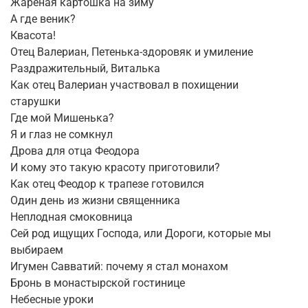
Жареная картошка на зиму
А где веник?
Квасота!
Отец Валериан, Петенька-здоровяк и умиление
Раздражительный, Виталька
Как отец Валериан участвовал в похищении
старушки
Где мой Мишенька?
Я и глаз не сомкнул
Дрова для отца Феодора
И кому это такую красоту приготовили?
Как отец Феодор к трапезе готовился
Один день из жизни священника
Неплодная смоковница
Сей род ищущих Господа, или Дороги, которые мы
выбираем
Игумен Савватий: почему я стал монахом
Бронь в монастырской гостинице
Небесные уроки