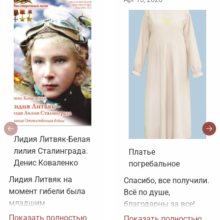
Лидия Литвяк-Белая
лилия Сталинграда.
Платье
Денис Коваленко
погребальное
Лидия Литвяк на 
Спасибо, все получили. 
момент гибели была 
Всё по душе, 
младшим 
благодарны за все!
лейтенантом. 
Показать полностью
Показать полностью