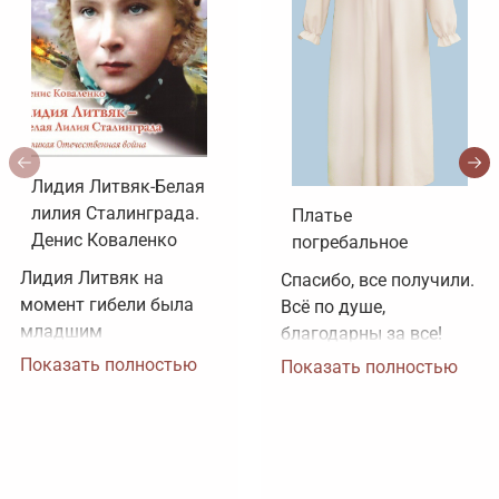
Лидия Литвяк-Белая
лилия Сталинграда.
Платье
Денис Коваленко
погребальное
Лидия Литвяк на 
Спасибо, все получили. 
момент гибели была 
Всё по душе, 
младшим 
благодарны за все!
лейтенантом. 
Показать полностью
Показать полностью
Воинское звание 
лейтенанта и звание 
Героя Советского 
Союза ей было 
присвоено посмертно. 