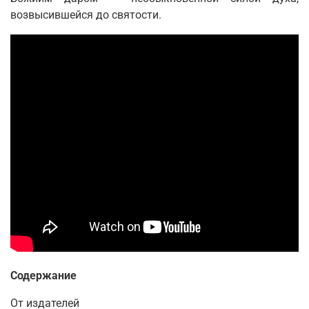
возвысившейся до святости.
Содержание
От издателей