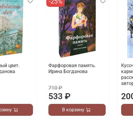
-25%
ый цвет.
Фарфоровая память.
Кусо
данова
Ирина Богданова
карм
расс
авто
710 ₽
533 ₽
20
рзину
В корзину