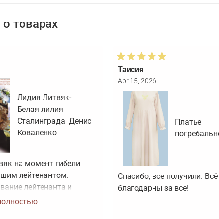
о товарах
Таисия
Apr 15, 2026
Лидия Литвяк-
Белая лилия
Сталинграда. Денис
Платье
Коваленко
погребальн
вяк на момент гибели 
шим лейтенантом. 
Спасибо, все получили. Всё 
вание лейтенанта и 
благодарны за все!
оя Советского Союза ей 
полностью
воено посмертно. Зачем 