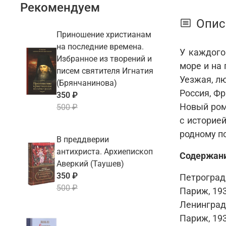
Рекомендуем
Опис
Приношение христианам
на последние времена.
У каждого
Избранное из творений и
море и на
писем святителя Игнатия
Уезжая, лю
(Брянчанинова)
Россия, Ф
350 ₽
Новый ром
500 ₽
с историе
родному по
В преддверии
антихриста. Архиепископ
Содержан
Аверкий (Таушев)
350 ₽
Петроград,
500 ₽
Париж, 193
Ленинград,
Париж, 193