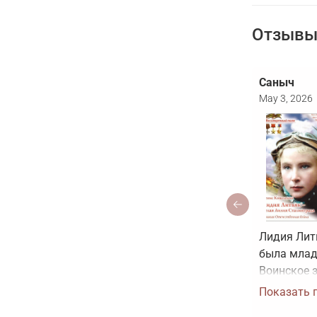
Отзывы 
Саныч
May 3, 2026
Лидия Лит
была млад
Воинское з
звание Гер
Показать 
было прис