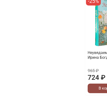
-25%
Неувядаем
Ирина Бог
965 ₽
724 ₽
В ко