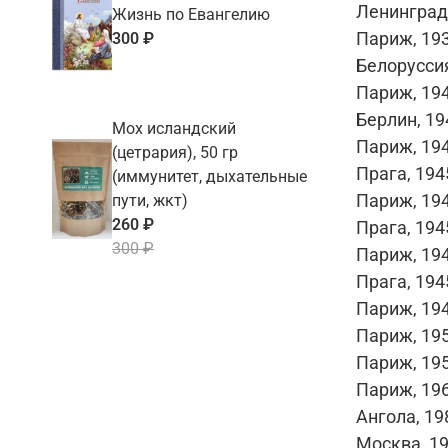
Ленинград,
Жизнь по Евангелию
Париж, 193
300 ₽
Белоруссия
Париж, 194
Берлин, 19
Мох исландский
Париж, 194
(цетрария), 50 гр
Прага, 194
(иммунитет, дыхательные
Париж, 194
пути, жкт)
260 ₽
Прага, 194
300 ₽
Париж, 194
Прага, 194
Париж, 194
Париж, 195
Париж, 195
Париж, 196
Ангола, 19
Москва, 19