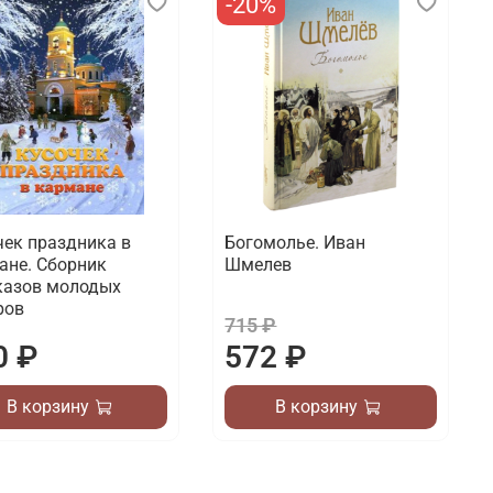
-20%
чек праздника в
Богомолье. Иван
ане. Сборник
Шмелев
казов молодых
ров
715 ₽
0 ₽
572 ₽
В корзину
В корзину