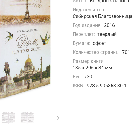
Автор:
Богданова Ирина
Издательство:
Сибирская Благозвонница
Год издания:
2016
Переплет:
твердый
Бумага:
офсет
Количество страниц:
701
Размер книги:
135 х 206 х 34 мм
Вес:
730 г
ISBN:
978-5-906853-30-1