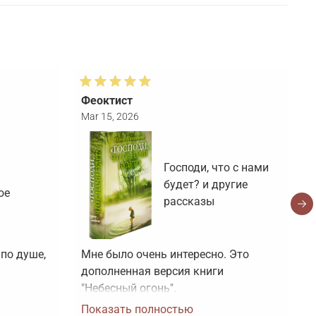
Феоктист
Т
Mar 15, 2026
F
Господи, что с нами
будет? и другие
ое
рассказы
по душе, 
Мне было очень интересно. Это 
Н
дополненная версия книги 
с
"Небесный огонь".
з
Показать полностью
ч