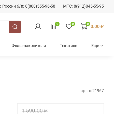
о России б/п: 8(800)555-96-58
МТС: 8(912)045-55-95
0
0
0
0.00 ₽
Флэш-накопители
Текстиль
Еще
арт.
ш21967
1 590.00 ₽