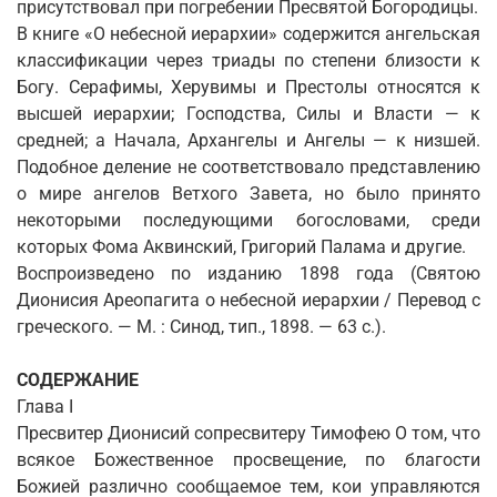
присутствовал при погребении Пресвятой Богородицы.
В книге «О небесной иерархии» содержится ангельская
классификации через триады по степени близости к
Богу. Серафимы, Херувимы и Престолы относятся к
высшей иерархии; Господства, Силы и Власти — к
средней; а Начала, Архангелы и Ангелы — к низшей.
Подобное деление не соответствовало представлению
о мире ангелов Ветхого Завета, но было принято
некоторыми последующими богословами, среди
которых Фома Аквинский, Григорий Палама и другие.
Воспроизведено по изданию 1898 года (Святою
Дионисия Ареопагита о небесной иерархии / Перевод с
греческого. — М. : Синод, тип., 1898. — 63 с.).
СОДЕРЖАНИЕ
Глава I
Пресвитер Дионисий сопресвитеру Тимофею О том, что
всякое Божественное просвещение, по благости
Божией различно сообщаемое тем, кои управляются