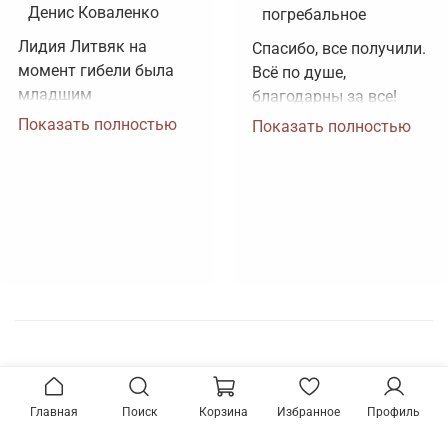
Денис Коваленко
погребальное
Лидия Литвяк на 
Спасибо, все получили. 
момент гибели была 
Всё по душе, 
младшим 
благодарны за все!
лейтенантом. 
Показать полностью
Показать полностью
Воинское звание 
лейтенанта и звание 
Героя Советского 
Союза ей было 
присвоено посмертно. 
Зачем рисовать 
картинки, не 
соответствующие 
реальности?
Главная
Поиск
Корзина
Избранное
Профиль