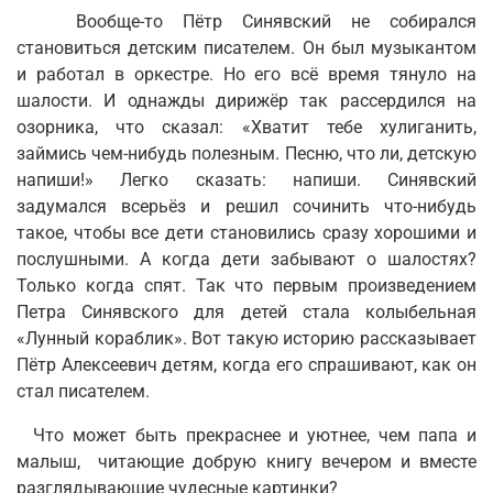
Вообще-то Пётр Синявский не собирался
становиться детским писателем. Он был музыкантом
и работал в оркестре. Но его всё время тянуло на
шалости. И однажды дирижёр так рассердился на
озорника, что сказал: «Хватит тебе хулиганить,
займись чем-нибудь полезным. Песню, что ли, детскую
напиши!» Легко сказать: напиши. Синявский
задумался всерьёз и решил сочинить что-нибудь
такое, чтобы все дети становились сразу хорошими и
послушными. А когда дети забывают о шалостях?
Только когда спят. Так что первым произведением
Петра Синявского для детей стала колыбельная
«Лунный кораблик». Вот такую историю рассказывает
Пётр Алексеевич детям, когда его спрашивают, как он
стал писателем.
Что может быть прекраснее и уютнее, чем папа и
малыш, читающие добрую книгу вечером и вместе
разглядывающие чудесные картинки?