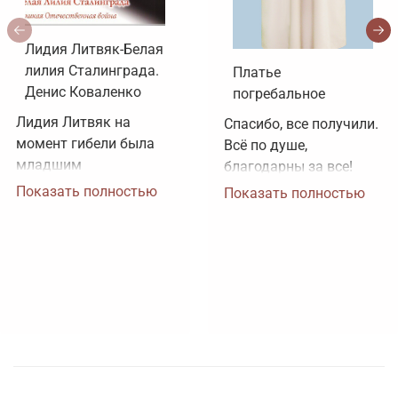
Лидия Литвяк-Белая
лилия Сталинграда.
Платье
Денис Коваленко
погребальное
Лидия Литвяк на 
Спасибо, все получили. 
момент гибели была 
Всё по душе, 
младшим 
благодарны за все!
лейтенантом. 
Показать полностью
Показать полностью
Воинское звание 
лейтенанта и звание 
Героя Советского 
Союза ей было 
присвоено посмертно. 
Зачем рисовать 
картинки, не 
соответствующие 
реальности?